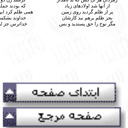
دهای زیاد
که بودند جمله بد و بد نهاد
עברית
 روی زمین
همی ظلم کرد این برآن، آن براین
بد کارشان
خداوند بشکست بازارشان
سندید و بس
خداترس جز او نبد هیچ کس