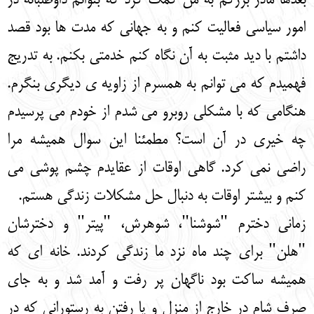
بعدها مادر بزرگم به من کمک کرد که بتوانم داوطلبانه در
امور سیاسی فعالیت کنم و به جهانی که مدت ها بود قصد
داشتم با دید مثبت به آن نگاه کنم خدمتی بکنم. به تدریج
فهمیدم که می توانم به همسرم از زاویه ی دیگری بنگرم.
هنگامی که با مشکلی روبرو می شدم از خودم می پرسیدم
چه خیری در آن است؟ مطمئنا این سوال همیشه مرا
راضی نمی کرد. گاهی اوقات از عقایدم چشم پوشی می
کنم و بیشتر اوقات به دنبال حل مشکلات زندگی هستم.
زمانی دخترم "شوشنا"، شوهرش، "پیتر" و دخترشان
"هلن" برای چند ماه نزد ما زندگی کردند. خانه ای که
همیشه ساکت بود ناگهان پر رفت و آمد شد و به جای
صرف شام در خارج از منزل و یا رفتن به رستورانی که در