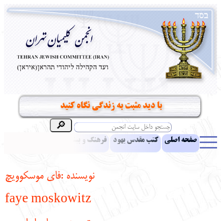
با دید مثبت به زندگی نگاه کنید
صفحه اصلی
کتب مقدس یهود
فرهنگ و بینش یهود
اخبار
مقالات
ادبیات
آموزش زبان عبری
معرفی کتاب
بناهای تاریخی
نویسنده :فای موسکوویچ
نشریه افق بینا
نرم‌افزار تحقیق
یهودیان جهان
آرشیو
آلبوم عکس
faye moskowitz
نهاد های انجمن
تماس باما
پرسش و پاسخ
انتقادات و پیشنهادات