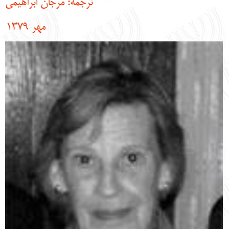
ترجمه: مرجان ابراهیمی
English
עברית
مهر 1379