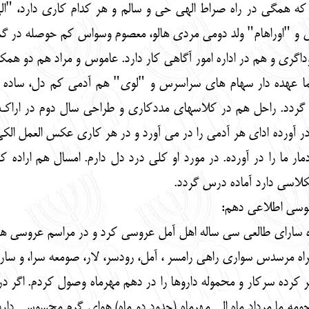
 که همگی در راه صراط الهی حی و سالم و هر کدام کاری دارد، "ا
 و "اوراهام" ولد دومی مردی هالو، معصوم وسواس کم حوصله در گم
اگری و هم در اداره امور آگاهی کار دارد. عاموس و مراد هم دو همک
ا عهده دار سهام های سراسرس و "لوی" هم آدمی کم دل، ساده لو
ردد. راحل هم در کلاسهای مددکاری و طراحی سال دوم در اراک سرگر
آورده ادای هر آدمی را در می آورد و در هر کاری عکس العمل الکی 
 ما را در آورده. در مورد او کلی درد دل دارم. امسال هم اراده 
اسی دارد آماده درس گردد.
 موسی اطلاعی دهم:
اه سارای طالعی سی ساله اهل آمل عروسی کرد و در مراسم عروسی هر
ه مرسدس سواری راهی رامسر ، آمل، رودسر، لار، صومعه سرا، و سار
ر کرده سرکار و محموله داروها را در دهم مهرماه وصول کردم. اگ
حومه ما مرداد ماه الی مهرماه (حدود دو ماه) هوای گرم محسوسی دار