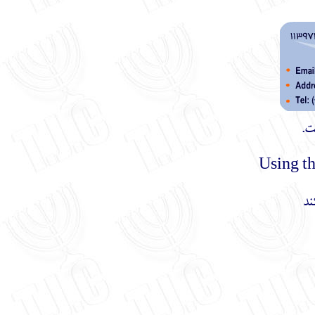
ت.
ند