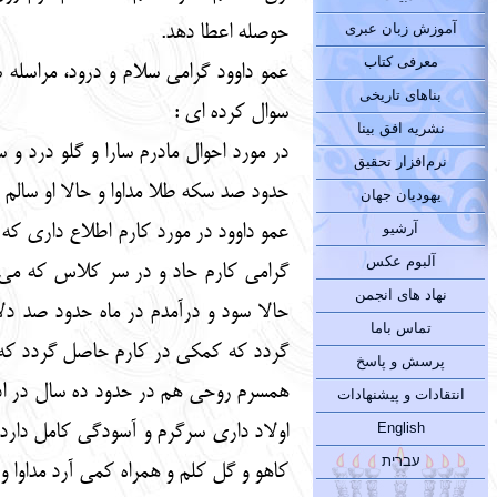
آموزش زبان عبری
حوصله اعطا دهد.
معرفی کتاب
عمو داوود گرامی سلام و درود، مراسله 
بناهای تاریخی
سوال کرده ای :
نشریه افق بینا
در مورد احوال مادرم سارا و گلو درد و
نرم‌افزار تحقیق
حدود صد سکه طلا مداوا و حالا او سالم
یهودیان جهان
آرشیو
عمو داوود در مورد کارم اطلاع داری ک
آلبوم عکس
گرامی کارم حاد و در سر کلاس که می 
نهاد های انجمن
حالا سود و درآمدم در ماه حدود صد دل
تماس باما
گردد که کمکی در کارم حاصل گردد که آ
پرسش و پاسخ
همسرم روحی هم در حدود ده سال در ادار
انتقادات و پیشنهادات
English
اولاد داری سرگرم و آسودگی کامل دارد 
עברית
کاهو و گل کلم و همراه کمی آرد مداوا و د