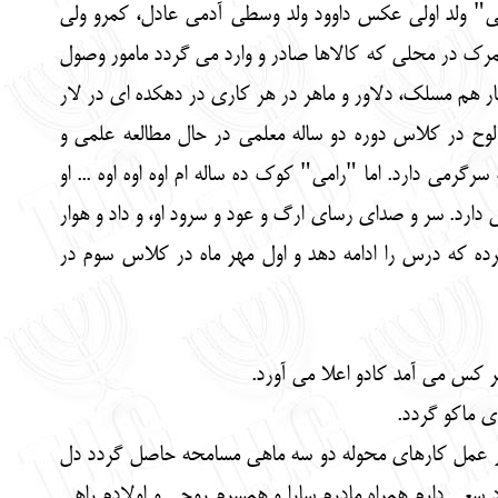
لی" ولد اولی عکس داوود ولد وسطی آدمی عادل، کمرو ولی
رک در محلی که کالاها صادر و وارد می گردد مامور وصول
ار هم مسلک، دلاور و ماهر در هر کاری در دهکده ای در لار
ح در کلاس دوره دو ساله معلمی در حال مطالعه علمی و
می دارد. اما "رامی" کوک ده ساله ام اوه اوه اوه ... او
دارد. سر و صدای رسای ارگ و عود و سرود او، و داد و هوار
کرده که درس را ادامه دهد و اول مهر ماه در کلاس سوم در
 کس می آمد کادو اعلا می آورد.
ی ماکو گردد.
ر در عمل کارهای محوله دو سه ماهی مسامحه حاصل گردد دل
د سعی دارم همراه مادرم سارا و همسرم روحی و اولادم راهی