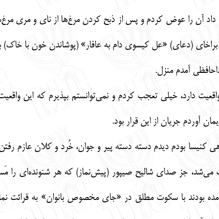
داد آن را عوض کردم و پس از ذبح کردن مرغ‌ها از نای و مری مرغ‌ه
راخای (دعای) «عل کیسوی دام به عافار» (پوشاندن خون با خاک) با
داحافظی آمدم منزل.
واقعیت دارد، خیلی تعجب کردم و نمی‌توانستم بپذیرم که این واقع
مان آوردم جریان از این قرار بود.
نیسا بودم دیدم دسته دسته پیر و جوان، خُرد و کلان عازم رفتن ب
یت می‌شد، جز صدای شالیح صیپور (پیش‌نماز) که هر شنونده‌ای را
 آمده بودند با سکوت مطلق در «جای مخصوص بانوان» به قرائت نما