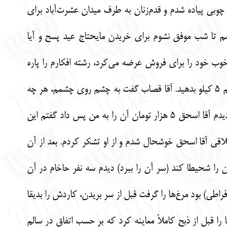
اه بندان) از ایستگاه پل چوبی پیاده شدم و قدم‌زنان به طرف میدان عشرت‌آباد برای
سم تا شب موفق نشوم برای خریدن مایحتاج عید پسح و آیا
 خود را برای فروش عرضه می‌کرد، رشته افکارم را پاره
کرد. پس از سلام و احوالپرسی 4 کیلو گوشت سفارش دادم و چون دیدم واقعاً گوشت نازک و خوبی است گفتم 5 کیلو بدهید. آقا قصاب گفت به چشم روی چشمم، هر چه
دستور بفرمائید قابل اجرا است و بابت 5 کیلو گوشت کیلویی 45 هزار تومان 225 هزار تومان تقدیم کردم. دیدم آقا اسحق 5 هزار تومان آن را به من پس داد گفتم این
هزار تومان عیدی می‌دهم. از خوش اخلاقی آقا اسحق خوشحال شدم و از او تشکر کردم. بعد از آن
را شحیطا کند (سر آن را ببرد) دیدم سه نفر حاخام در آن
اطی) بود مرغ‌‌ها را گرفت قبل از سر بریدن، کاردش را بدیقا
قبل از ذبح کاملاً معاینه کرد که بر حسب اتفاق در سالم