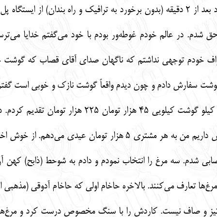
تعجب کردم که فوری راننده حرکت کرد بعد از 2 دقیقه (بدون برخورد به ترافیک و ر
 شدم. در عالم خودم غوطه‌ور بودم با خود می‌گفتم خدایا می‌تر
اف خودم توجهی نداشتم که ناگهان صدای آقای قصاب که گوشت خوب
بابت چیه؟ گفت چون موعد پسح در پیش داریم من به هر مشتری 5 
ی شدم. سه مرغ را انتخاب نمودم و دادم به شوحط (ذابح) کهن آن 
‌ها تعارف می‌کنند. بالاخره حاخام اولی که حاخام آدوقی (مذهبی افر
 تیز و صاف نیست. کاردش را با سنگ مخصوص درست کرد و مرغ‌ها را 