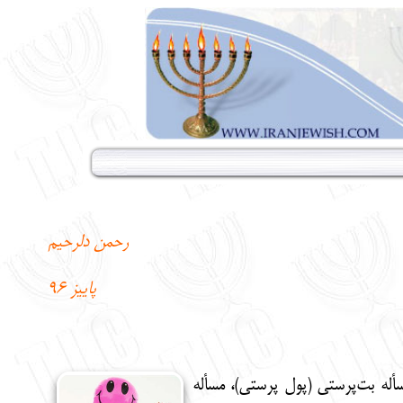
رحمن دلرحیم
پاییز 96
أله بت‌پرستی (پول پرستی)، مسأله