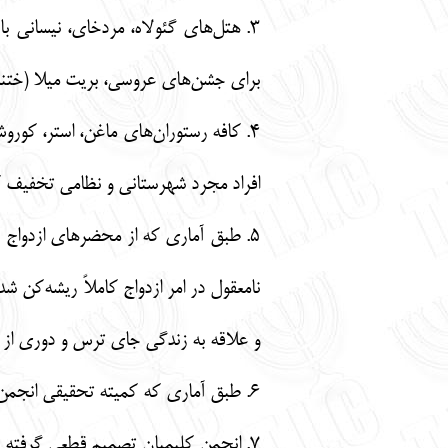
3. هتل‌های گئولاه، مردخای، نیسانی
برای جشن‌های عروسی، بریت میلا (ختنه)، 
4. کافه رستوران‌های ماغن، استر، کورو
افراد مجرد شهرستانی و نظامی تخفیف ک
5. طبق آماری که از محضرهای ازدواج ح
نامعقول در امر ازدواج کاملاً ریشه‌کن 
و علاقه به زندگی جای ترس و دوری از ت
6. طبق آماری که کمیته تحقیقی انجمن به دست آورده مراجعین داوری حل و اختلاف و کسانی که در روز شنبه کار می‌کرده‌اند به صفر رسیده است.
7. انجمن کلیمیان تصمیم قطعی گرفته که مجله محبوب بینا را هر هفته بدون وقفه برای خوانندگان و علاقمندان محترم منتشر کند (و انشاا... منتشر خواهد شد).