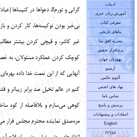
ادبیات
گرانی و تورم!!، دعواها در کنیساها (عب
آموزش زبان عبری
معرفی کتاب
بی‌خبر بودن نوکیسه‌ها، کار کردن و باز
بناهای تاریخی
غیر کاشر، و قیچی کردن بیشتر مطالب
نشریه افق بینا
نرم‌افزار تحقیق
کوچک کردن عملکرد مسئولان، به خصوص ت
یهودیان جهان
آرشیو
آنهایی که از این نعمت خدا داده بهره‌ا
آلبوم عکس
نهاد های انجمن
کنم در عالم تخیل صد برابر زیباتر و قش
تماس باما
کوهی می‌سازم و بلافاصله از کوهِ سا
پرسش و پاسخ
انتقادات و پیشنهادات
مره‌صدق نماینده محترم مجلس قرار می‌
English
עברית