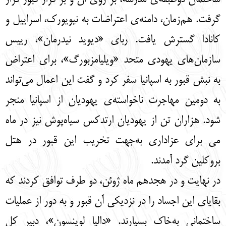
گرفت. هم‌زمان، دامنه‌ی اعتراضات به نیویورک، اسراییل و
کانادا گسترش یافت. ربای «دیوید نیدرمان»، رییس
سازمان‌های یهودی متحد «ویلیامزبورگ»، برای اعتراض
به نبش قبور به اسپانیا سفر کرد و گفت این اعمال می‌تواند
به دومین مهاجرت ناخواسته‌ی یهودیان از اسپانیا منجر
شود. هزاران تن از یهودیان ارتدکس سیاه‌پوش نیز در ماه
می برای عزاداری به‌جهت تخریب این قبور در هتل
بروکلین گرد آمدند.
در نهایت و در هجدهم ماه ژوئن، دو طرف توافق کردند که
بقایای این اجساد را در نزدیکی آن قبور و به دور از عملیات
ساختمانی به‌خاک بسپارند. «دالیا لوینسون»، دبیر کل