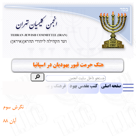
هتک حرمت قبور یهودیان در اسپانیا
صفحه اصلی
کتب مقدس یهود
فرهنگ و بینش یهود
اخبار
مقالات
ادبیات
آموزش زبان عبری
معرفی کتاب
بناهای تاریخی
نگرش سوم
نشریه افق بینا
نرم‌افزار تحقیق
یهودیان جهان
آرشیو
آلبوم عکس
آبان 88
نهاد های انجمن
تماس باما
پرسش و پاسخ
انتقادات و پیشنهادات