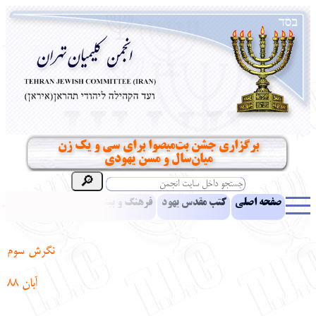
برگزاری جشن بت‌میصوا برای سی و یک زن
میان‌سال و مسن یهودی
صفحه اصلی
کتب مقدس یهود
فرهنگ و بینش یهود
اخبار
مقالات
ادبیات
آموزش زبان عبری
معرفی کتاب
بناهای تاریخی
نگرش سوم
نشریه افق بینا
نرم‌افزار تحقیق
یهودیان جهان
آرشیو
آلبوم عکس
آبان 88
نهاد های انجمن
تماس باما
پرسش و پاسخ
انتقادات و پیشنهادات