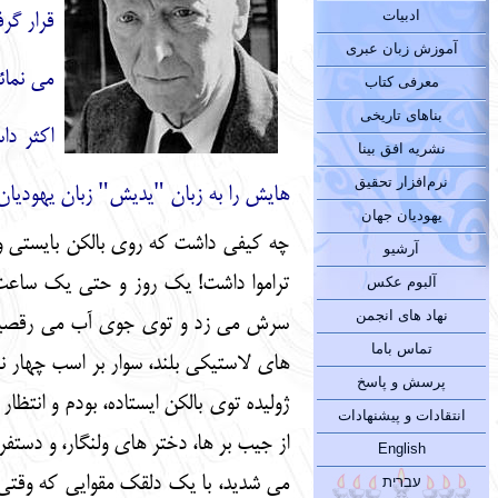
ادبیات
قرار گر
آموزش زبان عبری
می نمائ
معرفی کتاب
بناهای تاریخی
نشریه افق بینا
نرم‌افزار تحقیق
هایش را به زبان "یدیش" زبان یهودیان
یهودیان جهان
چه کیفی داشت که روی بالکن بایستی و سر
آرشیو
تراموا داشت! یک روز و حتی یک ساعت، 
آلبوم عکس
نهاد های انجمن
سرش می زد و توی جوی آب می رقصید. 
تماس باما
های لاستیکی بلند، سوار بر اسب چهار نع
پرسش و پاسخ
ژولیده توی بالکن ایستاده، بودم و انتظ
انتقادات و پیشنهادات
از جیب بر ها، دختر های ولنگار، و دستفر
English
می شدید، با یک دلقک مقوایی که وقتی
עברית