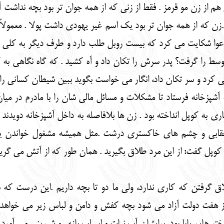
هم از زن مو قرمز . فقط از زنی که از همه جوان تر بود بچه نداشت آ
زن که از همه جوان تر بود یک اسم غیر یهودی داشت پولا . معمولاً
ا شکایت می کرد که بیست روبل طلب دارد و طرف دیگر به کلی من
سط را گرفت؟ پدر سرش را تکان داد و آه کشید . که گاه نگاهی ب
 کرد و سر تکان داد، انگار می خواست بگوید ببین شیطان کسانی را
آشپزخانه فرستاد تا مشکلات و مسائل مالی شان را با مادرم در میان ب
 به کوپل انداخته بود . زن ها بلافاصله به داخل آشپزخانه دویدند و م
 عقابی و چشم های خاکستری درشت .مثل همیشه مشغول خواندن
پل گفت: از این مرد طلاق بگیرید . همان طور که از آتش می گریزید 
ق گرفتن که کاری ندارد، ولی ما دو تا بچه داریم .این درست که
ز هفت دولت آزاد می شود بچه کفش و دامن و لباس زیر می خواهد 