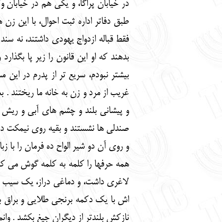
در خیابان پراگا، و یکی هم در خیابان 
طبق دفاتر اداره ثبت احوال، با این ز
فقط قباله ازدواج یهودی داشتند، نه سن
بدهند که او این قانون را زیر پا بگذ
بیشتر نبودم، سریع تر از پدرم در ای
غریب از مرد و زن به خانه ما ریختند 
و پیشانی بلند و چشم های آبی و ریش ق
صندلی ها نشستند و بقیه روی نیمکت در
و روی آن دو شیر الواح ده فرمان را با زب
همه حرفها را کلمه به کلمه گوش می کر
لاغری داشت، و دماغی دراز، یک سیب آ
اش با یک دکمه برنجی طلایی و براق ب
نازکش بلندتر از دیگران جیغ بکشد . وا