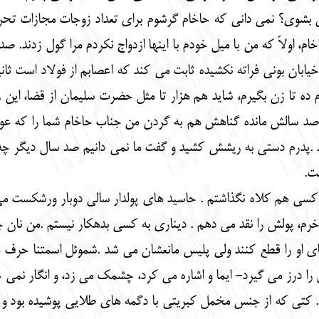
ی؟ نمی دانی که حاخام گرشوم برای تعداد زوجات مجازات تحریم را
، اولاً که من با میل خودم با اینها ازدواج نکردم مرا گول زدند. صد
یابان بونی فراته نکشیده ثابت می کند که اعصابم از فولاد است ثان
ده تا زن بگیرم، شاید هم هزار تا مثل حضرت سلیمان از قضا، این 
صد سالش مانده گناهش هم به گردن من جناب حاخام شما را که ع
 .پدرم دستی به ریشش کشید و گفت ما نمی دانیم صد سال دیگر چه 
ت.
کسی هم کلاه نگذاشتم . حاسید های پولدار سالی دوبار ورشکست م
م، پولش را نقد می دهم . دیناری به کسی بدهکار نیستم .من نان چها
و را قطع کنند ولی پلیس مانعشان می شد .شموئل اسمتنا حرف ه
را درز می گیرد- ایما و اشاره می کرد، چشمک می زد، و انگار نمی
. کتی که از جنس مخمل کبریتی با دگمه های طلایی پوشیده بود و