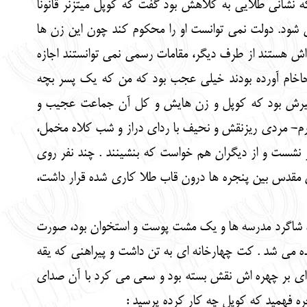
که نشانی طلایی به کلاهش بود گفت که کوپل میتزنر قانونا
ی شود. دولت نمی توانست او را محکوم کند چون این زن ها
ه اش هستند از طرف دیگر، مقامات رسمی نمی توانستند اجازه
ش حاخام آورده بودند خیلی عجب بود که من که یک پسر بچه
تفاسیرش بود که کوپل و زن هایش و کل آن جماعت عجیب و
پدرم- مردی ریزنقش و نحیف با ردای دراز و شب کلاه مخمل،
ز نشست و از دیگران هم خواست که بنشینند . چند نفر روی
ی مقدس بین پنجره ها درون قاب طلا کاری شده قرار داشت،
ره شاگرد مدرسه ها و یک مشت پوست و استخوان بود، صورت
 می شد . کت چهارخانه ای به تن داشت و پیراهنی که یقه
ای بر چهره اش نقش بسته بود و سعی می کرد با آن صدای
ره فهمید که کوپل چه کار کرده پرسید :