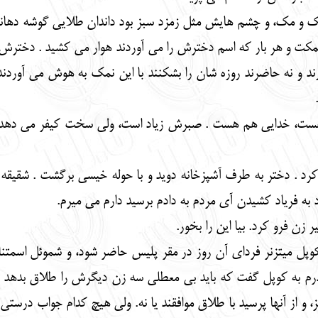
کک و مک، و چشم هایش مثل زمزد سبز بود داندان طلایی گوشه دهان
مکت و هر بار که اسم دخترش را می آوردند هوار می کشید . دخترش س
ارند و نه حاضرند روزه شان را بشکنند با این نمک به هوش می آوردن
ت، خدایی هم هست . صبرش زیاد است، ولی سخت کیفر می دهد سر 
. دختر به طرف آشپزخانه دوید و با حوله خیسی برگشت . شقیقه های پ
به فریاد کشیدن آی مردم به دادم برسید دارم می میرم.
زن فرو کرد. بیا این را بخور.
د کوپل میتزنر فردای آن روز در مقر پلیس حاضر شود، و شموئل اسم
 به کوپل گفت که باید بی معطلی سه زن دیگرش را طلاق بدهد و فق
ز، و از آنها پرسید با طلاق موافقند یا نه. ولی هیچ کدام جواب درس