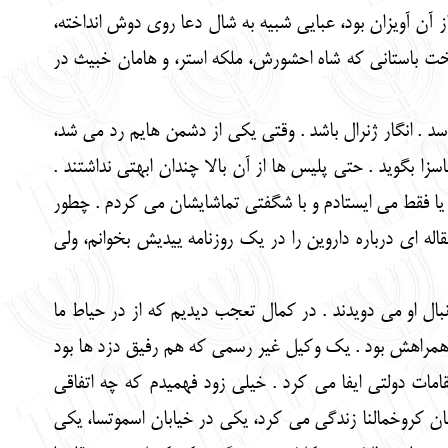
ز آن آویزان بود، عبایی شبیه به شال دعا روی دوش انداخته،
تخت باستانی که شاه احشورش، ملکه استر، و هامان خبیث در
د . انگار ژنرال باشد . وقتی یکی از دشمن هایم رد می شد،
زا بگوید . حتی پلیس ها از آن بالا چندان ابهتی نداشتند .
 یا فقط می ایستادم و با شگفتی تماشایشان می کردم . چطور
اله ای درباره داروین را در یک روزنامه ییدیش بخوانم، ولی
نبال او می دویدند . در کمال تعجب دیدیم که از در حیاط ما
تنا همراهش بود . یک وکیل غیر رسمی که هم رفیق دزد ها بود
مات دولتی ایفا می کرد . خیلی زود فهمیدم که چه اتفاقی
بان کروخمالنا زندگی می کرد، یکی در خیابان اسموتسا، یکی