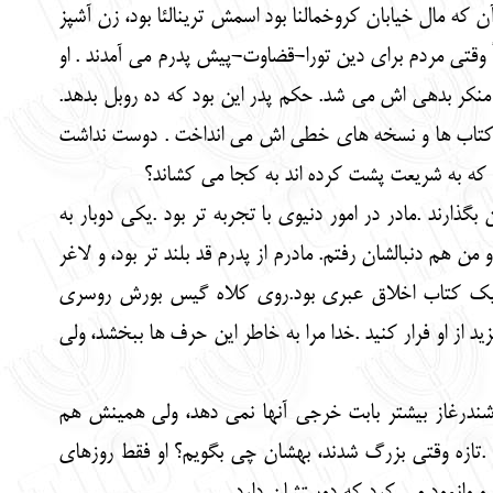
ن که مال خیابان کروخمالنا بود اسمش ترینالئا بود، زن آشپز
 وقتی مردم برای دین تورا-قضاوت-پیش پدرم می آمدند . او
کر بدهی اش می شد. حکم پدر این بود که ده روبل بدهد.
ه کتاب ها و نسخه های خطی اش می انداخت . دوست نداشت
 که به شریعت پشت کرده اند به کجا می کشاند؟
گذارند .مادر در امور دنیوی با تجربه تر بود .یکی دوبار به
ن هم دنبالشان رفتم. مادرم از پدرم قد بلند تر بود، و لاغر
 یک کتاب اخلاق عبری بود.روی کلاه گیس بورش روسری
از او فرار کنید .خدا مرا به خاطر این حرف ها ببخشد، ولی
 شندرغاز بیشتر بابت خرجی آنها نمی دهد، ولی همینش هم
.تازه وقتی بزرگ شدند، بهشان چی بگویم؟ او فقط روزهای