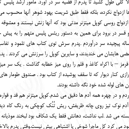
ولا کلی طول کشید تا پدرم از قضیه سر در آورد. مامور ارشد پلیس 
ن ها ازدواج نکرده، بلکه فقط طبق شریعت یهود شوهر آنها محسوب م
د ازدواج روسی کوپل میتزنر مدتی بود که آنها زنش نیستند و معشوق
ارد و قسر در برود برای همین به دستور ریئس پلیس متهم را به پی
ن مساله پیچیده سر درآوردم .پدرم سرش توی کتاب های تلمود و 
. بعضی هایشان می خندیدند، و سایرین کوپل را سرزنش می کردند . 
رمز – با اکراه کاغذ و قلم را روی میز خطابه گذاشت . یک سر می
ازی کنار دیوار که تا سقف پوشیده از کتاب بود . صندوق طومار ها
ان های لوله شده خود نگه داشته بودند.
دم و در چهره همه آدم ها دقیق می شدم.کوپل میتزنر هم قد و قوا
دم نوک تیز روی چانه ظریفش، ریش تٌنٌک کوچکی به رنگ کاه دیده
سته می شد .لب نداشت، دهانش فقط یک شکاف بود لبخند موذیانه 
نمود می کرد کل ماجرا شوخی یا اشتباهی بیش نیست.وقتی پدرم بالاخ