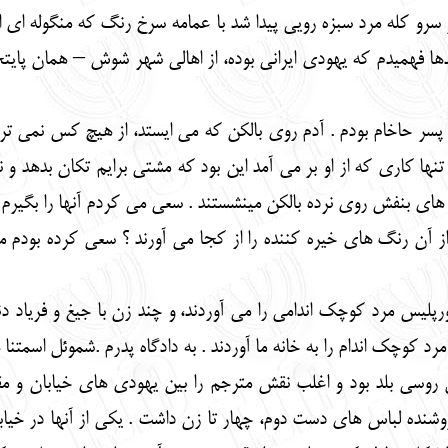
گر سرو کله مرد سبزه رویی پیدا شد با عمامه سرخ رنگ که منگوله ای ا
دها فهمیدم که یهودی ایرانی بوده، از اهالی شهر شوش – همان پای
پسر حاخام بودم . آدم روی بالکن که می ایستد، از هیچ کس نمی ترس
ا کاری که از او بر می آمد این بود که مشتی برایم تکان بدهد و ناس
م های بنفش روی نرده بالکن مینشستند . سعی می کردم آنها را بگیرم
و از آن رنگ های خیره کننده را از کجا می آورند ؟ سعی کرده بودم مق
ورپلیس مرد کوچک اندامی را می آوردند، و چند زن با جیغ و فریاد د
رد کوچک اندام را به خانه ما آوردند . به دادگاه پدرم .شموئل اسم
 روسی بلد بود و اغلب نقش مترجم را بین یهودی های خیابان و مقا
فروشنده لباس های دست دوم، چهار تا زن داشت . یکی از آنها در خیا