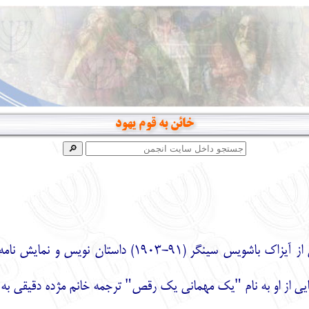
خائن به قوم یهود
داستانی از آیزاک باشویس سینگر (91-1903
ایی از او به نام "یک مهمانی یک رقص" ترجمه خانم مژده دقیقی به وسیل