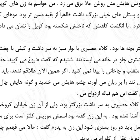
تین هایش مثل روغن جلا برق می زد . من حواسم به زن های کوپل بو
و پستان های خیلی بزرگ داشت ظاهراً از بقیه مسن تر بود. موهای ک
. با انگشت کلفتش که ناخنش شکسته بود کوپل را نشان می داد، و ا
 بچه ها بود . کلاه حصیری با نوار سبز به سر داشت و کیفی با چف
تری جلو در خانه می ایستادند .شنیدم که گفت :دروغ می گوید، حقه با
م متقلب و چاخانی را پیدا نمی کنید . اگر همین الان طلاقم ندهد، با
ای تند را بر زبان می آورد، چشم هایش می خندید و گونه هایش چال 
فت این هم قباله ازدواج من .
 کلاه حصیری به سر داشت بزرگتر بود، ولی از آن زن خیابان کروخم
آشنا شده بود . به این زن گفته بود اسمش موریس کلتز است برای م
 کامل باید دو روز بستری شود این زن به پدرم گفت : حالا می فهمم
ه بار عقل از کله ام می پرید.