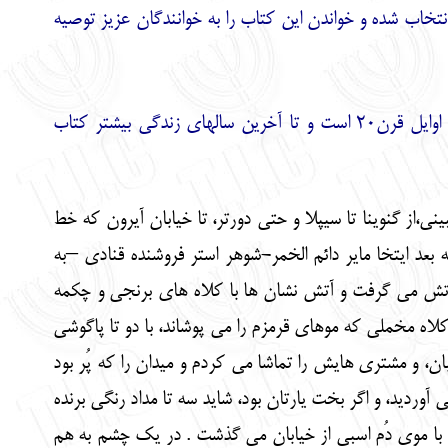
نتخاب شده و خواندن این کتاب را به خوانندگان عزیز توصیه
اکثر داستان ها و نمایشنامه های سینگر درباره زندگی یهودیان در لهستان اوایل قرن20 است و تا آخرین سالهای زندگی بیشتر کتاب
،از گنوینا تا سیپلا و حتی دورتر، تا خیابان آیرون که خط
عد ایتخا مایر دائم الخمر-شوهر استر فروشنده قنادی –به
تش می گرفت و آتش نشان ها با کلاه های برنجی و چکمه
کلاه مخملی که موهای قرمزم را می پوشاند، با دو تا پاگوشی
ان، و مشتری هایش را تماشا می کردم و میدان را که پُر بود
آوردید، و اگر بخت یارتان بود، شاید سه تا مداد رنگی برنده
ا موی دُم اسبی از خیابان می گذشت . در یک چشم به هم