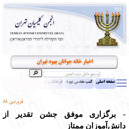
اخبار خانه جوانان یهود تهران
صفحه اصلی
کتب مقدس یهود
فرهنگ و بینش یهود
اخبار
مقالات
ادبیات
آموزش زبان عبری
معرفی کتاب
بناهای تاریخی
فروردین 88
نشریه افق بینا
نرم‌افزار تحقیق
یهودیان جهان
آرشیو
آلبوم عکس
- برگزاری موفق جشن تقدیر از
نهاد های انجمن
تماس باما
پرسش و پاسخ
انتقادات و پیشنهادات
دانش
آموزان ممتاز