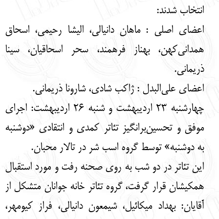
انتخاب شدند:
اعضای اصلی : ماهان دانیالی، الیشا رحیمی، اسحاق
همدانی‌کهن، بهناز فرهمند، سحر اسحاقیان، سینا
ذریمانی.
اعضای علی‌البدل : ژاکب شادی، شارونا ذریمانی.
چهارشنبه 23 اردیبهشت و شنبه 26 اردیبهشت: اجرای
موفق و تحسین‌برانگیز تئاتر کمدی و انتقادی «دوشنبه
به دوشنبه» توسط گروه اسب شر در تالار محبان.
این تئاتر در دو شب به روی صحنه رفت و مورد استقبال
همکیشان قرار گرفت، گروه تئاتر خانه جوانان متشکل از
آقایان: بهداد میکائیل، شیمعون دانیالی، فراز کیومهر،