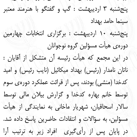
پنج‌شنبه 3 اردیبهشت : گپ و گفتگو با هنرمند معتبر
سینما حامد بهداد
پنج‌شنبه 10 اردیبهشت : برگزاری انتخابات چهارمین
دوره‌ی هیأت مسؤلین گروه نوجوانان
در این مجمع که هیأت رئیسه آن متشکل از آقایان :
ناتان نامدار (رئیس) بهداد میکائیل (نایب رئیس) و امید
کدخدا (منشی) بودند، پس از قرائت عملکرد دوره‌ی سوم
توسط خانم بهاره کدخدا و گزارش بیلان مالی توسط
سالار اسحاقیان، شهریار ماخانی به نمایندگی از هیأت
مسؤلین، به سؤالات و انتقادات حاضرین پاسخ داده شد.
در پایان پس از رأی‌گیری افراد زیر به ترتیب آرا