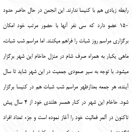
رابطه زيادي هم با كنيسا ندارند. اين انجمن در حال حاضر حدود
150 عضو دارد كه سي نفر آنها با حضور مرتب خود امكان
برگزاري مراسم روز شبات را فراهم مي‏كنند. اما مراسم شب شبات،
ماهي يك‏بار به همراه صرف شام در منزل حاخام اين شهر برگزار
مي‏شود. با توجه به سير صعودي جمعيت در اين شهر شايد تا سال
آينده، هر جمعه بعدازظهر مراسم شب شبات هم در كنيسا برگزار
شود. حاخام اين شهر در كنار همسر هلندي خود از 4 سال پيش
تاكنون در آلمر فعاليت خود را آغاز نموده است و جزء تعداد افراد