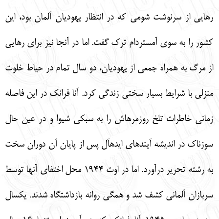
رهايي از سرنوشت شومي كه در انتظار يهوديان آلمان بود، اين
كشور را به سوي آمستردام ترك گفت. اما در آنجا نيز براي رهايي
از مرگ به همراه جمعي از يهوديان، دو سال تمام در حياط خلوت
منزلي با شرايط بسيار سختي زندگي كرد. آنا فرانك در اين فاصله
زماني خاطرات تلخ روزمره‏اش را به سبكي شيوا و در عين حال
سوزناك در انديشه آينده‏اي ايده‏آل پس از پايان آن دوران سخت
به رشته تحرير درآورد. اما در اوت 1944 محل اختفاي آنها توسط
سربازان آلماني كشف شد و همگي روانه بازداشتگاه شدند. يكسال