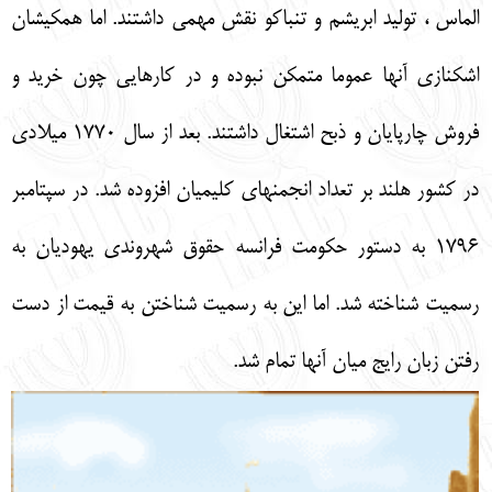
الماس ، توليد ابريشم و تنباكو نقش مهمي داشتند. اما همكيشان
اشكنازي آنها عموما متمكن نبوده و در كارهايي چون خريد و
فروش چارپايان و ذبح اشتغال داشتند. بعد از سال 1770 ميلادي
در كشور هلند بر تعداد انجمن‏هاي كليميان افزوده شد. در سپتامبر
1796 به دستور حكومت فرانسه حقوق شهروندي يهوديان به
رسميت شناخته شد. اما اين به رسميت شناختن به قيمت از دست
رفتن زبان رايج ميان آنها تمام شد.