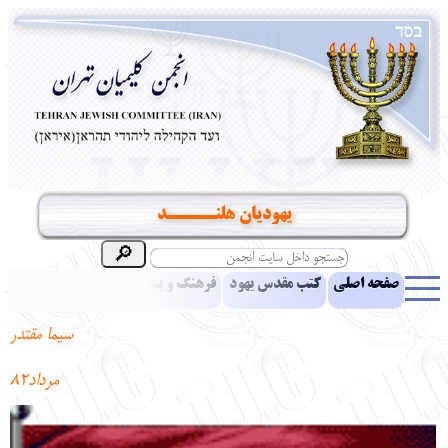
يهوديان هلنــــد
صفحه اصلی
کتب مقدس یهود
فرهنگ و بینش یهود
اخبار
مقالات
ادبیات
آموزش زبان عبری
معرفی کتاب
بناهای تاریخی
سيما مقتدر
نشریه افق بینا
نرم‌افزار تحقیق
یهودیان جهان
آرشیو
آلبوم عکس
مرداد82
نهاد های انجمن
تماس باما
پرسش و پاسخ
انتقادات و پیشنهادات