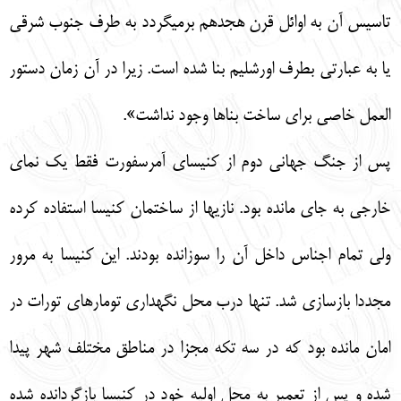
تاسيس آن به اوائل قرن هجدهم برمي‏گردد به طرف جنوب شرقي
يا به عبارتي بطرف اورشليم بنا شده است. زيرا در آن زمان دستور
العمل خاصي براي ساخت بناها وجود نداشت».
پس از جنگ جهاني دوم از كنيساي آمرسفورت فقط يك نماي
خارجي به جاي مانده بود. نازي‏ها از ساختمان كنيسا استفاده كرده
ولي تمام اجناس داخل آن را سوزانده بودند. اين كنيسا به مرور
مجددا بازسازي شد. تنها درب محل نگهداري تومارهاي تورات در
امان مانده بود كه در سه تكه مجزا در مناطق مختلف شهر پيدا
شده و پس از تعمير به محل اوليه خود در كنيسا بازگردانده شده