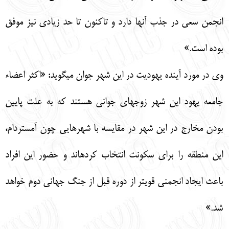
انجمن سعي در جذب آنها دارد و تاكنون تا حد زيادي نيز موفق
بوده است.»
وي در مورد آينده يهوديت در اين شهر جوان مي‏گويد: «اكثر اعضاء
جامعه يهود اين شهر زوج‏هاي جواني هستند كه به علت پايين
بودن مخارج در اين شهر در مقايسه با شهرهايي چون آمستردام،
اين منطقه را براي سكونت انتخاب كرده‏اند و حضور اين افراد
باعث ايجاد انجمني قوي‏تر از دوره قبل از جنگ جهاني دوم خواهد
شد.»