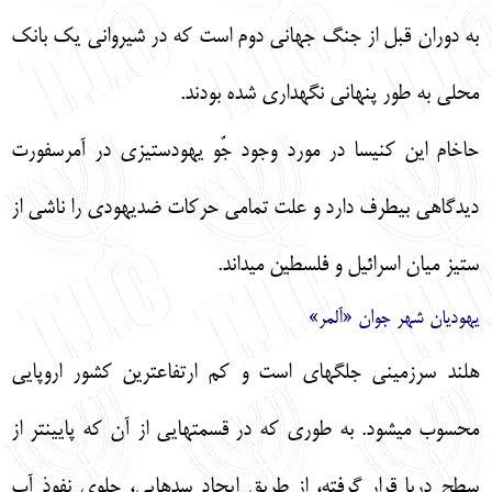
به دوران قبل از جنگ جهاني دوم است كه در شيرواني يك بانك
محلي به طور پنهاني نگهداري شده بودند.
حاخام اين كنيسا در مورد وجود جّو يهودستيزي در آمرسفورت
ديدگاهي بي‏طرف دارد و علت تمامي حركات ضديهودي را ناشي از
ستيز ميان اسرائيل و فلسطين مي‏داند.
يهوديان شهر جوان «آلمر»
هلند سرزميني جلگه‏اي است و كم ارتفاع‏ترين كشور اروپايي
محسوب مي‏شود. به طوري كه در قسمت‏هايي از آن كه پايين‏تر از
سطح دريا قرار گرفته، از طريق ايجاد سدهايي، جلوي نفوذ آب