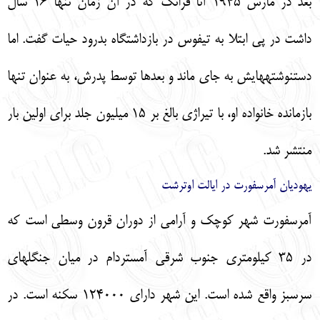
بعد در مارس 1945 آنا فرانك كه در آن زمان تنها 16 سال
داشت در پي ابتلا به تيفوس در بازداشتگاه بدرود حيات گفت. اما
دست‏نوشته‏هايش به جاي ماند و بعدها توسط پدرش، به عنوان تنها
بازمانده خانواده او، با تيراژي بالغ بر 15 ميليون جلد براي اولين بار
منتشر شد.
يهوديان آمرسفورت در ايالت اوترشت
آمرسفورت شهر كوچك و آرامي از دوران قرون وسطي است كه
در 35 كيلومتري جنوب شرقي آمستردام در ميان جنگل‏هاي
سرسبز واقع شده است. اين شهر داراي 124000 سكنه است. در