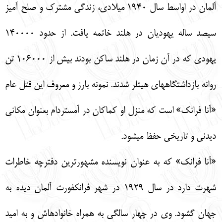
آلمان در اواسط سال 1940 ميلادي، زندگي مشترك و صلح آميز
سيصد ساله يهوديان در هلند خاتمه يافت. از حدود 140000
يهودي كه در آن زمان در هلند ساكن بودند بيش از 106000 تن
روانه بازداشتگاه‏هاي هيتلر شدند. نمونه بارز و معروف اين قتل عام
«آنا فرانك» است كه منزل او كماكان در آمستردام بعنوان مكاني
ديدني و تاريخي حفظ مي‏شود.
«آنا فرانك» كه به عنوان نويسنده مشهورترين دفترچه خاطرات
شهرت دارد در سال 1929 در شهر فرانكفورت آلمان ديده به
جهان گشود. وي در چهار سالگي به همراه خانواده‏اش و به اميد