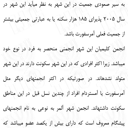
به سير صعودي جمعيت در اين شهر به نظر مي‏آيد اين شهر در
سال 2005 پذيراي 185 هزار سكنه يا به عبارتي جمعيتي بيشتر
از جمعيت فعلي آمرسفورت باشد.
انجمن كليميان اين شهر انجمني منحصر به فرد در نوع خود
مي‏باشد. زيرا اكثر افرادي كه در اين شهر سكونت دارند در اين شهر
متولد نشده‏اند. در صورتيكه در اكثر انجمن‏هاي ديگر مثل
آمرسفورت يا آمستردام افراد از چندين نسل قبل در اين مناطق
سكونت داشته‏اند. انجمن شهر آلمر به نوعي به نام انجمن‏هاي
پيشگام معروف است كه داراي بيش از يكصد عضو مي‏باشد كه