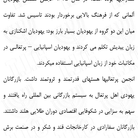
آلماني كه از فرهنگ بالايي برخوردار بودند تاسيس شد. تفاوت
ميان اين دو گروه از يهوديان بسيار بارز بود: يهوديان اشكنازي به
زبان ييديش تكلم مي كردند و يهوديان اسپانيايي – پرتغالـي در
مكاتبات خود از زبان اسپانيايي اسـتفاده مي‏كردند.
انجمن پرتغالي‏ها هسته‏اي قدرتمند و ثروتمند داشت. بازرگانان
يهودي اهل پرتغال به سيستم بازرگاني بين المللي راه يافتند و
سهم به سزايي در شكوفايي اقتصادي دوران طلايي هلند داشتند.
بازرگانان سفارادي در كارخانجات قند و شكر و در صنعت برش