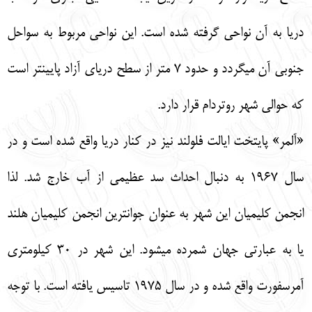
دريا به آن نواحي گرفته شده است. اين نواحي مربوط به سواحل
جنوبي آن مي‏گردد و حدود 7 متر از سطح درياي آزاد پايين‏تر است
كه حوالي شهر روتردام قرار دارد.
«آلمر» پايتخت ايالت فلولند نيز در كنار دريا واقع شده است و در
سال 1967 به دنبال احداث سد عظيمي از آب خارج شد. لذا
انجمن كليميان اين شهر به عنوان جوان‏ترين انجمن كليميان هلند
يا به عبارتي جهان شمرده مي‏شود. اين شهر در 30 كيلومتري
آمرسفورت واقع شده و در سال 1975 تاسيس يافته است. با توجه