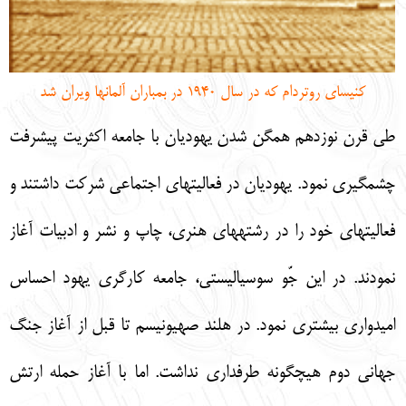
كنيساي روتردام كه در سال 1940 در بمباران آلمانها ويران شد
طي قرن نوزدهم همگن شدن يهوديان با جامعه اكثريت پيشرفت
چشمگيري نمود. يهوديان در فعاليت‏هاي اجتماعي شركت داشتند و
فعاليت‏هاي خود را در رشته‏هاي هنري، چاپ و نشر و ادبيات آغاز
نمودند. در اين جّو سوسياليستي، جامعه كارگري يهود احساس
اميدواري بيشتري نمود. در هلند صهيونيسم تا قبل از آغاز جنگ
جهاني دوم هيچ‏گونه طرفداري نداشت. اما با آغاز حمله ارتش