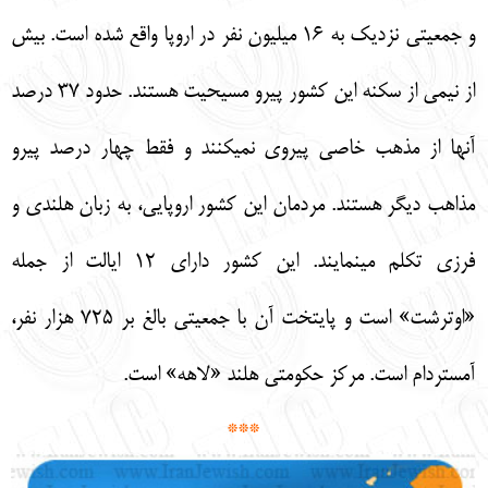
و جمعيتي نزديك به 16 ميليون نفر در اروپا واقع شده است. بيش
از نيمي از سكنه اين كشور پيرو مسيحيت هستند. حدود 37 درصد
آنها از مذهب خاصي پيروي نمي‏كنند و فقط چهار درصد پيرو
مذاهب ديگر هستند. مردمان اين كشور اروپايي، به زبان هلندي و
فرزي تكلم مي‏نمايند. اين كشور داراي 12 ايالت از جمله
«اوترشت» است و پايتخت آن با جمعيتي بالغ بر 725 هزار نفر،
آمستردام است. مركز حكومتي هلند «لاهه» است.
***