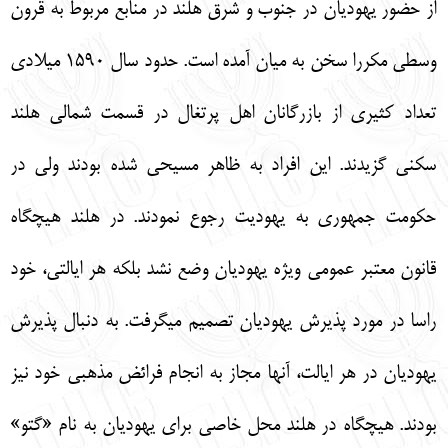
از حضور يهوديان در جنوب و شرق هلند در منابع مربوط به قرون
وسطي مكررا سخن به ميان آمده است. حدود سال 1590 ميلادي
تعداد كثيري از بازرگانان اهل پرتغال در قسمت شمالي هلند
سكني گزيدند. اين افراد به ظاهر مسيحي شده بودند ولي در
حكومت جمهوري به يهوديت رجوع نمودند. در هلند هيچگاه
قانون معتبر عمومي ويژه يهوديان وضع نشد بلكه هر ايالتي، خود
راسا در مورد پذيرش يهوديان تصميم مي‏گرفت. به دنبال پذيرش
يهوديان در هر ايالت، آنها مجاز به انجام فرائض مذهبي خود نيز
بودند. هيچگاه در هلند محل خاصي براي يهوديان به نام «گتو»