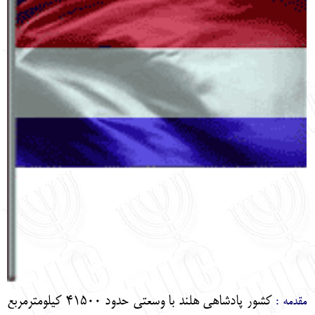
English
עברית
كشور پادشاهي هلند با وسعتي حدود 41500 كيلومترمربع
مقدمه :