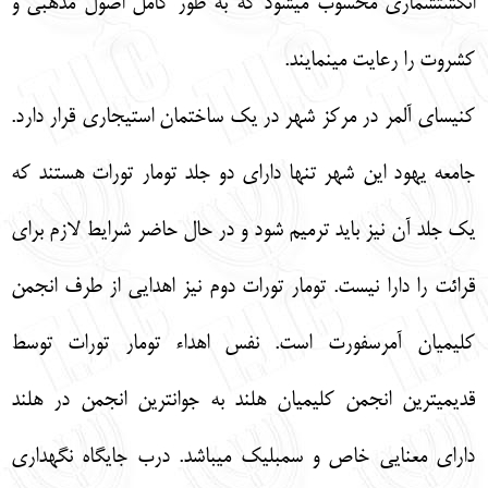
انگشت‏شماري محسوب مي‏شود كه به طور كامل اصول مذهبي و
كشروت را رعايت مي‏نمايند.
كنيساي آلمر در مركز شهر در يك ساختمان استيجاري قرار دارد.
جامعه يهود اين شهر تنها داراي دو جلد تومار تورات هستند كه
يك جلد آن نيز بايد ترميم شود و در حال حاضر شرايط لازم براي
قرائت را دارا نيست. تومار تورات دوم نيز اهدايي از طرف انجمن
كليميان آمرسفورت است. نفس اهداء تومار تورات توسط
قديمي‏ترين انجمن كليميان هلند به جوان‏ترين انجمن در هلند
داراي معنايي خاص و سمبليك مي‏باشد. درب جايگاه نگهداري