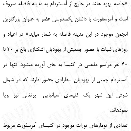
«جامعه يهود هلند در خارج از آمستردام به مدينه فاضله معروف
است و آمرسفورت با داشتن يكصدوسي عضو به عنوان بزرگترين
انجمن موجود در اين مدينه فاضله به شمار مي‏آيد.» در اعياد و
روزهاي شبات با حضور جمعيتي از يهوديان اشكنازي بالغ بر 30 تا
40 نفر مراسم مذهبي در كنيسا به جاي آورده مي‏شود. تنها در
آمستردام جمعي از يهوديان سفارادي حضور دارند كه در شمال
شرقي اين شهر يك كنيساي اسپانيايي- پرتغالي نيز برپا
نموده‏اند.
تعدادي از تومارهاي تورات موجود در كنيساي آمرسفورت مربوط