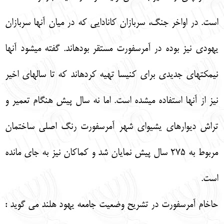
است. در اواخر جنگ، سربازان كانادايي كه در ميان آنها سربازان
يهودي نيز بوده در آمرسفورت مستقر بوده‏اند. گفته مي‏شود آنها
نيمكت‏هاي جديدي براي كنيسا تهيه كرده‏اند كه تا سال‏هاي اخير
نيز از آنها استفاده مي‏شده است. اما نه سال پيش هنگام تعمير و
تراش ديوارهاي يشيواي شهر آمرسفورت رنگ اصلي ساختمان
مربوط به 275 سال پيش نمايان شد و كماكان نيز به جاي مانده
است.
حاخام آمرسفورت در تشريح وضعيت جامعه يهود هلند مي گويد :