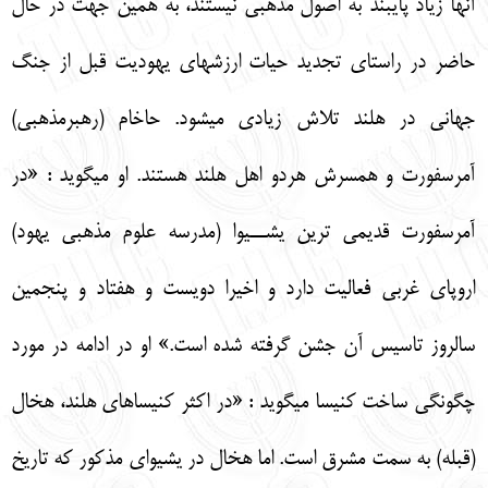
آنها زياد پايبند به اصول مذهبي نيستند، به همين جهت در حال
حاضر در راستاي تجديد حيات ارزش‏هاي يهوديت قبل از جنگ
جهاني در هلند تلاش زيادي مي‏شود. حاخام (رهبرمذهبي)
آمرسفورت و همسرش هردو اهل هلند هستند. او مي‏گويد : «در
آمرسفورت قديمي ترين يشــيوا (مدرسه علوم مذهبي يهود)
اروپاي غربي فعاليت دارد و اخيرا دويست و هفتاد و پنجمين
سالروز تاسيس آن جشن گرفته شده است.» او در ادامه در مورد
چگونگي ساخت كنيسا مي‏گويد : «در اكثر كنيساهاي هلند، هخال
(قبله) به سمت مشرق است. اما هخال در يشيواي مذكور كه تاريخ