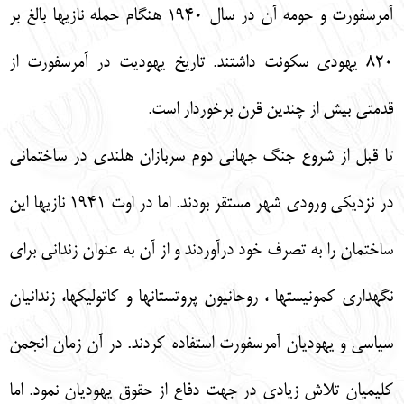
آمرسفورت و حومه آن در سال 1940 هنگام حمله نازي‏ها بالغ بر
820 يهودي سكونت داشتند. تاريخ يهوديت در آمرسفورت از
قدمتي بيش از چندين قرن برخوردار است.
تا قبل از شروع جنگ جهاني دوم سربازان هلندي در ساختماني
در نزديكي ورودي شهر مستقر بودند. اما در اوت 1941 نازي‏ها اين
ساختمان را به تصرف خود درآوردند و از آن به عنوان زنداني براي
نگهداري كمونيست‏ها ، روحانيون پروتستان‏ها و كاتوليك‏ها، زندانيان
سياسي و يهوديان آمرسفورت استفاده كردند. در آن زمان انجمن
كليميان تلاش زيادي در جهت دفاع از حقوق يهوديان نمود. اما