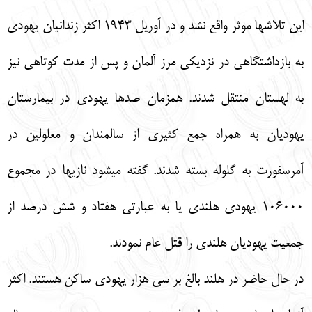
اين تلاش‏ها موثر واقع نشد و در آوريل 1943 اكثر زندانيان يهودي
به بازداشتگاهي در نزديكي مرز آلمان و پس از مدت كوتاهي نيز
به لهستان منتقل شدند. همزمان صدها يهودي در بيمارستان
يهوديان به همراه جمع كثيري از سالمندان و معلولين در
آمرسفورت به گلوله بسته شدند. گفته مي‏شود نازي‏ها در مجموع
106000 يهودي هلندي يا به عبارتي هفتاد و شش درصد از
جمعيت يهوديان هلندي را قتل عام نمودند.
در حال حاضر در هلند بالغ بر سي هزار يهودي ساكن هستند. اكثر