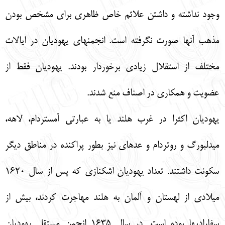
وجود نداشته و داشتن علائم خاص ظاهري براي مشخص بودن
مذهب آنها صورت نگرفته است. انجمن‏هاي يهوديان در ايالات
مختلف از استقلال زيادي برخوردار بودند. يهوديان فقط از
عضويت و همكاري در اصناف منع شدند.
يهوديان اكثرا در غرب هلند يا به عبارتي آمستردام، لاهه،
ميدلبورگ و روتردام و عده‏اي نيز بطور پراكنده در مناطق ديگر
سكونت داشتند. تعداد يهوديان اشكنازي كه پس از سال 1620
ميلادي از لهستان و آلمان به هلند مهاجرت كردند، بيش از
سفارادي‏ها بوده است. در سال 1635 انجمن مستقل يهوديان