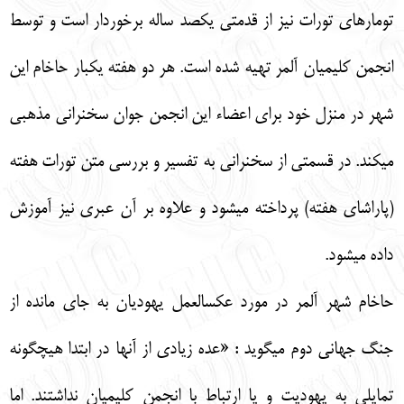
تومارهاي تورات نيز از قدمتي يكصد ساله برخوردار است و توسط
انجمن كليميان آلمر تهيه شده است. هر دو هفته يكبار حاخام اين
شهر در منزل خود براي اعضاء اين انجمن جوان سخنراني مذهبي
مي‏كند. در قسمتي از سخنراني به تفسير و بررسي متن تورات هفته
(پاراشاي هفته) پرداخته مي‏شود و علاوه بر آن عبري نيز آموزش
داده مي‏شود.
حاخام شهر آلمر در مورد عكس‏العمل يهوديان به جاي مانده از
جنگ جهاني دوم مي‏گويد : «عده زيادي از آنها در ابتدا هيچگونه
تمايلي به يهوديت و يا ارتباط با انجمن كليميان نداشتند. اما