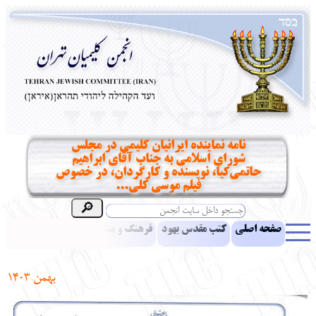
نامه نماینده ایرانیان کلیمی در مجلس
شورای اسلامی به جناب آقای ابراهیم
حاتمی‌کیا، نویسنده و کارگردان، در خصوص
فیلم موسی کلی...
صفحه اصلی
کتب مقدس یهود
فرهنگ و بینش یهود
اخبار
مقالات
ادبیات
آموزش زبان عبری
معرفی کتاب
بناهای تاریخی
بهمن 1403
نشریه افق بینا
نرم‌افزار تحقیق
یهودیان جهان
آرشیو
آلبوم عکس