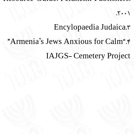
2001.
3.Encylopaedia Judaica
4.“Armenia’s Jews Anxious for Calm”
IAJGS- Cemetery Project