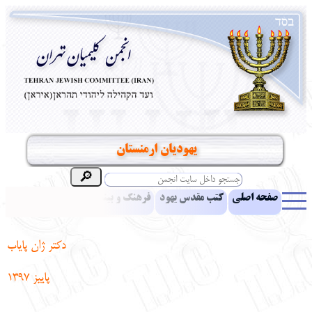
یهودیان ارمنستان
صفحه اصلی
کتب مقدس یهود
فرهنگ و بینش یهود
اخبار
مقالات
ادبیات
آموزش زبان عبری
معرفی کتاب
بناهای تاریخی
دکتر ژان پایاب
نشریه افق بینا
نرم‌افزار تحقیق
یهودیان جهان
آرشیو
آلبوم عکس
پاییز
1397
نهاد های انجمن
تماس باما
پرسش و پاسخ
انتقادات و پیشنهادات