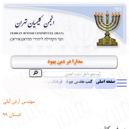
مدارا در دین یهود
صفحه اصلی
کتب مقدس یهود
فرهنگ و بینش یهود
اخبار
مقالات
ادبیات
آموزش زبان عبری
معرفی کتاب
بناهای تاریخی
مهندس آرش آبائی
نشریه افق بینا
نرم‌افزار تحقیق
یهودیان جهان
آرشیو
آلبوم عکس
تابستان 99
نهاد های انجمن
تماس باما
پرسش و پاسخ
انتقادات و پیشنهادات