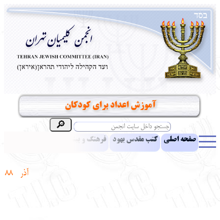
آموزش اعداد برای کودکان
صفحه اصلی
کتب مقدس یهود
فرهنگ و بینش یهود
اخبار
مقالات
ادبیات
آموزش زبان عبری
معرفی کتاب
بناهای تاریخی
آذر
88
نشریه افق بینا
نرم‌افزار تحقیق
یهودیان جهان
آرشیو
آلبوم عکس
نهاد های انجمن
تماس باما
پرسش و پاسخ
انتقادات و پیشنهادات