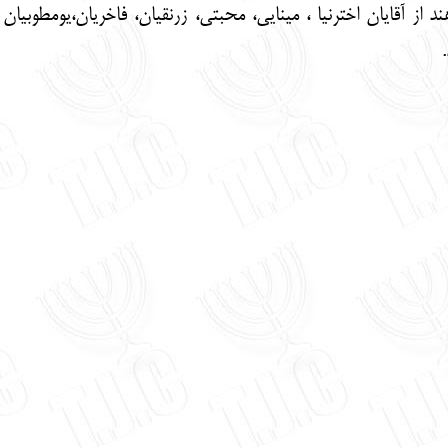
د از آقایان اخترنیا ، مینایی، محبتی، زرنقیان، فاخریان،یومطوبی