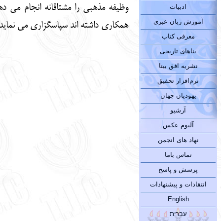
وظیفه مذهبی را مشتاقانه انجام می دهن
ادبیات
آموزش زبان عبری
همکاری داشته اند سپاسگزاری می نماید.
معرفی کتاب
بناهای تاریخی
نشریه افق بینا
نرم‌افزار تحقیق
یهودیان جهان
آرشیو
آلبوم عکس
نهاد های انجمن
تماس باما
پرسش و پاسخ
انتقادات و پیشنهادات
English
עברית