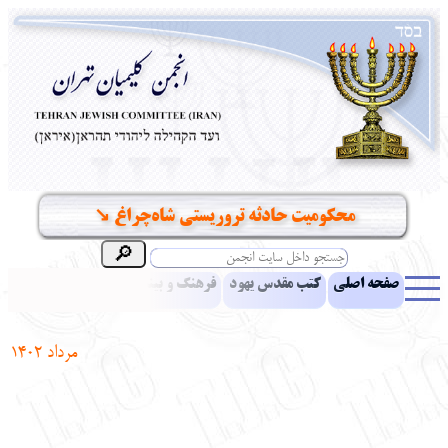
محکومیت حادثه تروریستی شاه‌چراغ ↘️
صفحه اصلی
کتب مقدس یهود
فرهنگ و بینش یهود
اخبار
مقالات
ادبیات
آموزش زبان عبری
معرفی کتاب
بناهای تاریخی
مرداد
1402
نشریه افق بینا
نرم‌افزار تحقیق
یهودیان جهان
آرشیو
آلبوم عکس
نهاد های انجمن
تماس باما
پرسش و پاسخ
انتقادات و پیشنهادات