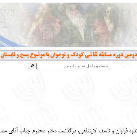
دومین دوره مسابقه نقاشی کودک و نوجوان با موضوع پسح و تابستان
اندوه فراوان و تاسف لایتناهی، درگذشت دختر محترم جناب آقای مص