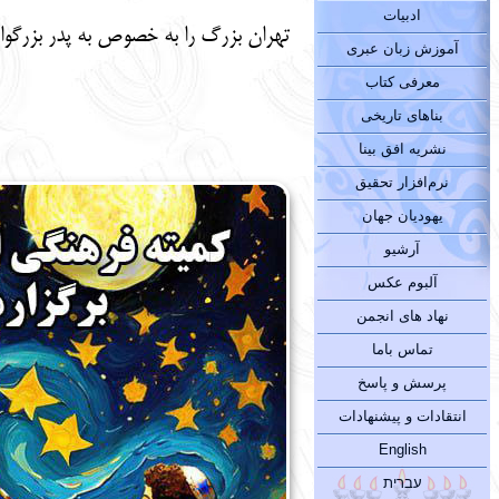
ادبیات
تهران بزرگ را به خصوص به پدر بزرگوار
آموزش زبان عبری
معرفی کتاب
بناهای تاریخی
نشریه افق بینا
نرم‌افزار تحقیق
یهودیان جهان
آرشیو
آلبوم عکس
نهاد های انجمن
تماس باما
پرسش و پاسخ
انتقادات و پیشنهادات
English
עברית