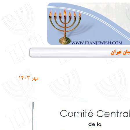
یان تهران
مهر
1403