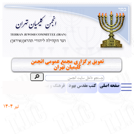
تعویق برگزاری مجمع عمومی انجمن
کلیمیان تهران
صفحه اصلی
کتب مقدس یهود
فرهنگ و بینش یهود
اخبار
مقالات
ادبیات
آموزش زبان عبری
معرفی کتاب
بناهای تاریخی
تیر 1404
نشریه افق بینا
نرم‌افزار تحقیق
یهودیان جهان
آرشیو
آلبوم عکس
نهاد های انجمن
تماس باما
پرسش و پاسخ
انتقادات و پیشنهادات