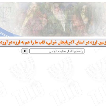
زمین لرزه در استان آذربایجان شرقی، قلب ما را هم به لرزه درآورد