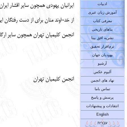
ادبیات
ایرانیان یهودی همچون سایر اقشار ایران
آموزش زبان عبری
از خد-اوند منان برای از دست رفتگان ای
معرفی کتاب
بناهای تاریخی
انجمن کلیمیان تهران همچون سایر ارگان
نشریه افق بینا
نرم‌افزار تحقیق
یهودیان جهان
آرشیو
آلبوم عکس
انجمن کلیمیان تهران
نهاد های انجمن
تماس باما
پرسش و پاسخ
انتقادات و پیشنهادات
English
עברית