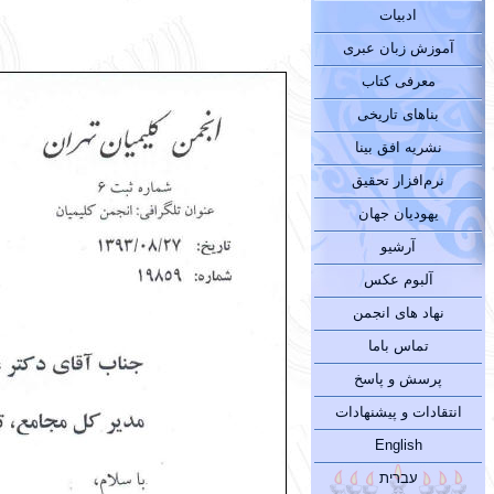
ادبیات
آموزش زبان عبری
معرفی کتاب
بناهای تاریخی
نشریه افق بینا
نرم‌افزار تحقیق
یهودیان جهان
آرشیو
آلبوم عکس
نهاد های انجمن
تماس باما
پرسش و پاسخ
انتقادات و پیشنهادات
English
עברית