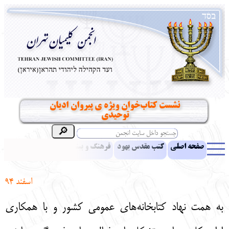
نشست كتاب‌خوان ويژه ی پيروان اديان
توحيدی
صفحه اصلی
کتب مقدس یهود
فرهنگ و بینش یهود
اخبار
مقالات
ادبیات
آموزش زبان عبری
معرفی کتاب
بناهای تاریخی
اسفند 94
نشریه افق بینا
نرم‌افزار تحقیق
یهودیان جهان
آرشیو
آلبوم عکس
به همت نهاد كتابخانه‌های عمومی كشور و با همکاری
نهاد های انجمن
تماس باما
پرسش و پاسخ
انتقادات و پیشنهادات