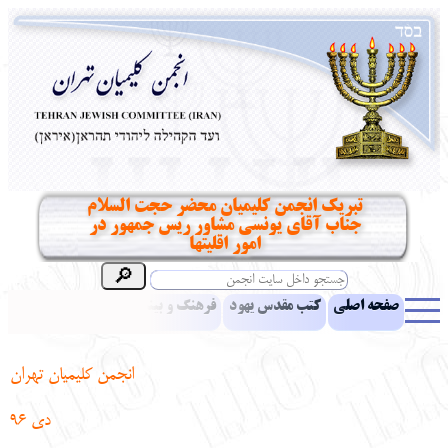
تبریک انجمن کلیمیان محضر حجت السلام
جناب آقای یونسی مشاور ریس جمهور در
امور اقلیتها
صفحه اصلی
کتب مقدس یهود
فرهنگ و بینش یهود
اخبار
مقالات
ادبیات
آموزش زبان عبری
معرفی کتاب
بناهای تاریخی
انجمن کلیمیان تهران
نشریه افق بینا
نرم‌افزار تحقیق
یهودیان جهان
آرشیو
آلبوم عکس
دی 96
نهاد های انجمن
تماس باما
پرسش و پاسخ
انتقادات و پیشنهادات