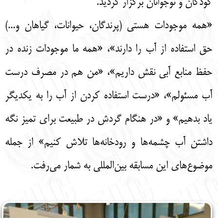
کودکان و نوجوانان برگزار گردید.
«همه موجودات هستي (پرندگان، حيوانات، گياهان و...)
حق استفاده از آب را دارند»، «همه ما موجودات زنده در
حفظ منابع آبي نقش داريم»، «من هم در مصرف درست
آب مسئولم»، «درست استفاده کردن از آب را به يکديگر
ياد بدهيم» و «در هنگام گردش در طبيعت براي تميز نگه
داشتن آب چشمه‌ها و رودخانه‌ها تلاش کنيم» از جمله
موضوع‌های اين مسابقه بين‌المللي به شمار مي‌رفت.