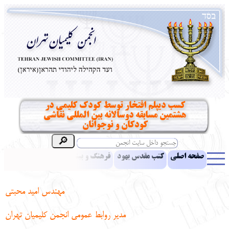
کسب دیپلم افتخار توسط کودک کلیمی در
هشتمین مسابقه دوسالانه بین المللی نقاشی
کودکان و نوجوانان
صفحه اصلی
کتب مقدس یهود
فرهنگ و بینش یهود
اخبار
مقالات
ادبیات
آموزش زبان عبری
معرفی کتاب
بناهای تاریخی
مهندس امید محبتی
نشریه افق بینا
نرم‌افزار تحقیق
یهودیان جهان
آرشیو
آلبوم عکس
مدیر روابط عمومی انجمن کلیمیان تهران
نهاد های انجمن
تماس باما
پرسش و پاسخ
انتقادات و پیشنهادات