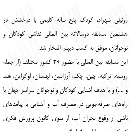
English
עברית
رونیلی شهراد، کودک پنج ساله کلیمی با درخشش در
هشتمین مسابقه دوسالانه بین المللی نقاشی کودکان و
نوجوانان، موفق به کسب دیپلم افتخار شد.
اين مسابقه‌ بین المللی با حضور 39 کشور مختلف (از جمله
روسیه، ترکیه، چین، چک، آرژانتین، لهستان، اوکراین، هند
و ....) و با هدف آشنايي کودکان و نوجوانان سراسر جهان با
راه‌هاي صرفه‌جويي در مصرف آب و آشنايي با پيامدهاي
ناشي از وقوع بحران آب، از سوي کانون پرورش فکري