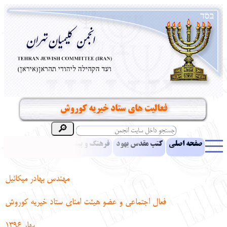
فعالیت های ستاد خیریه کوروش
صفحه اصلی
کتب مقدس یهود
فرهنگ و بینش یهود
اخبار
مقالات
ادبیات
آموزش زبان عبری
معرفی کتاب
بناهای تاریخی
مهندس بهادر میکائیل
نشریه افق بینا
نرم‌افزار تحقیق
یهودیان جهان
آرشیو
آلبوم عکس
فعال اجتماعی و عضو هیئت امنای ستاد خیریه کوروش
نهاد های انجمن
تماس باما
پرسش و پاسخ
انتقادات و پیشنهادات
بهار 1396