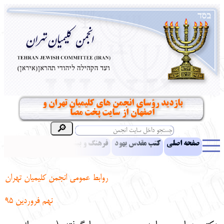
بازدید رؤسای انجمن های کلیمیان تهران و
اصفهان از سایت پخت مصا
صفحه اصلی
کتب مقدس یهود
فرهنگ و بینش یهود
اخبار
مقالات
ادبیات
آموزش زبان عبری
معرفی کتاب
بناهای تاریخی
روابط عمومی انجمن کلیمیان تهران
نشریه افق بینا
نرم‌افزار تحقیق
یهودیان جهان
آرشیو
آلبوم عکس
نهم فروردین 95
نهاد های انجمن
تماس باما
پرسش و پاسخ
انتقادات و پیشنهادات