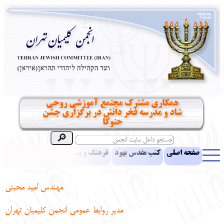
همکاری مشترک مجتمع آموزشی روحی
شاد و مدرسه فخر دانش در برگزاری جشن
حنوکا
صفحه اصلی
کتب مقدس یهود
فرهنگ و بینش یهود
اخبار
مقالات
ادبیات
آموزش زبان عبری
معرفی کتاب
بناهای تاریخی
مهندس امید محبتی
نشریه افق بینا
نرم‌افزار تحقیق
یهودیان جهان
آرشیو
آلبوم عکس
مدیر روابط عمومی انجمن کلیمیان تهران
نهاد های انجمن
تماس باما
پرسش و پاسخ
انتقادات و پیشنهادات