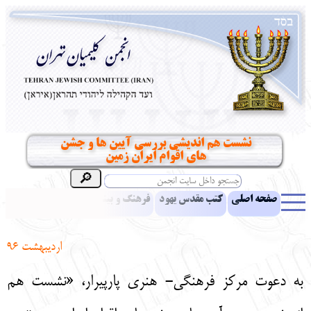
نشست هم اندیشی بررسی آیین ها و جشن
های اقوام ایران زمین
صفحه اصلی
کتب مقدس یهود
فرهنگ و بینش یهود
اخبار
مقالات
ادبیات
آموزش زبان عبری
معرفی کتاب
بناهای تاریخی
اردیبهشت 96
نشریه افق بینا
نرم‌افزار تحقیق
یهودیان جهان
آرشیو
آلبوم عکس
به دعوت مرکز فرهنگی- هنری پارپیرار، «نشست هم
نهاد های انجمن
تماس باما
پرسش و پاسخ
انتقادات و پیشنهادات