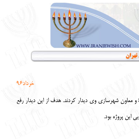
خرداد96
دکتر همایون سامه‌یح و مهندس دانیال مرادی (مسئول کمیته املاک) اول خرداد با شهردار ناحیه 6 منطقه 6 و معاون شهرسازی وی دیدار کردند. هدف از این دیدار رفع
 این پروژه بود.