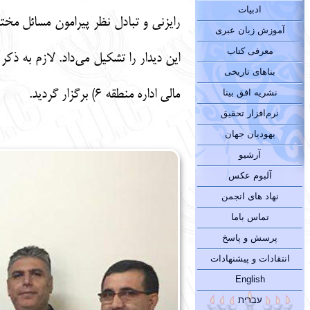
ادبیات
آموزش زبان عبری
معرفی کتاب
این دیدار را تشکیل می‌داد. لازم به ذک
بناهای تاریخی
مالی اداره منطقه 6) برگزار گردید.
نشریه افق بینا
نرم‌افزار تحقیق
یهودیان جهان
آرشیو
آلبوم عکس
نهاد های انجمن
تماس باما
پرسش و پاسخ
انتقادات و پیشنهادات
English
עברית