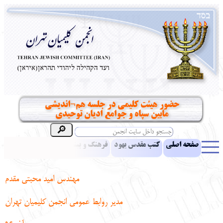
حضور هیئت کلیمی در جلسه هم¬اندیشی
مابین سپاه و جوامع ادیان توحیدی
صفحه اصلی
کتب مقدس یهود
فرهنگ و بینش یهود
اخبار
مقالات
ادبیات
آموزش زبان عبری
معرفی کتاب
بناهای تاریخی
مهندس امید محبتی مقدم
نشریه افق بینا
نرم‌افزار تحقیق
یهودیان جهان
آرشیو
آلبوم عکس
مدیر روابط عمومی انجمن کلیمیان تهران
نهاد های انجمن
تماس باما
پرسش و پاسخ
انتقادات و پیشنهادات