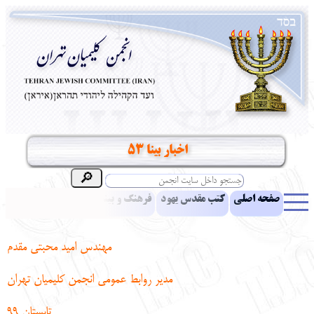
اخبار بینا 53
صفحه اصلی
کتب مقدس یهود
فرهنگ و بینش یهود
اخبار
مقالات
ادبیات
آموزش زبان عبری
معرفی کتاب
بناهای تاریخی
مهندس امید محبتی مقدم
نشریه افق بینا
نرم‌افزار تحقیق
یهودیان جهان
آرشیو
آلبوم عکس
مدیر روابط عمومی انجمن کلیمیان تهران
نهاد های انجمن
تماس باما
پرسش و پاسخ
انتقادات و پیشنهادات
تابستان 99