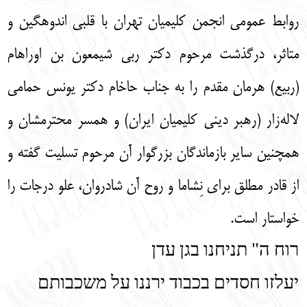
روابط عمومی انجمن کلیمیان تهران با قلبی اندوهگین و
متاثر، درگذشت مرحوم دکتر ربی شیمعون بن اوراهام
(ربیع) هرمان مقدم را به جناب حاخام دکتر یونس حمامی
لاله‌زار (رهبر دینی کلیمیان ایران) و همسر محترمشان و
همچنین سایر بازماندگان بزرگوار آن مرحوم تسلیت گفته و
از قادر مطلق برای نِشاما و روح آن شادروان، علو درجات را
خواستار است.
רוח ה" תניחנו בגן עדן
יעלזו חסדים בכבוד ירננו על משכבותם