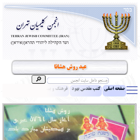
عید روش هشانا
صفحه اصلی
کتب مقدس یهود
فرهنگ و بینش یهود
اخبار
مقالات
ادبیات
آموزش زبان عبری
معرفی کتاب
بناهای تاریخی
نشریه افق بینا
نرم‌افزار تحقیق
یهودیان جهان
آرشیو
آلبوم عکس
نهاد های انجمن
تماس باما
پرسش و پاسخ
انتقادات و پیشنهادات