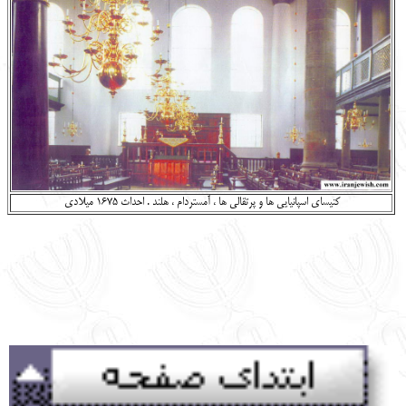
English
עברית
کنیسای اسپانیایی ها و پرتقالی ها ، آمستردام ، هلند . احداث 1675 میلادی