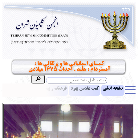
کنیسای اسپانیایی ها و پرتقالی ها ،
آمستردام ، هلند . احداث 1675 میلادی
صفحه اصلی
کتب مقدس یهود
فرهنگ و بینش یهود
اخبار
مقالات
ادبیات
آموزش زبان عبری
معرفی کتاب
بناهای تاریخی
نشریه افق بینا
نرم‌افزار تحقیق
یهودیان جهان
آرشیو
آلبوم عکس
نهاد های انجمن
تماس باما
پرسش و پاسخ
انتقادات و پیشنهادات