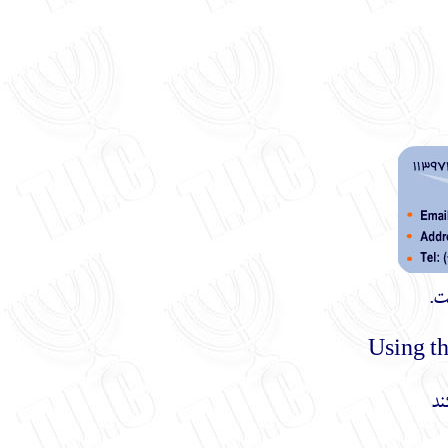
ت.
ند