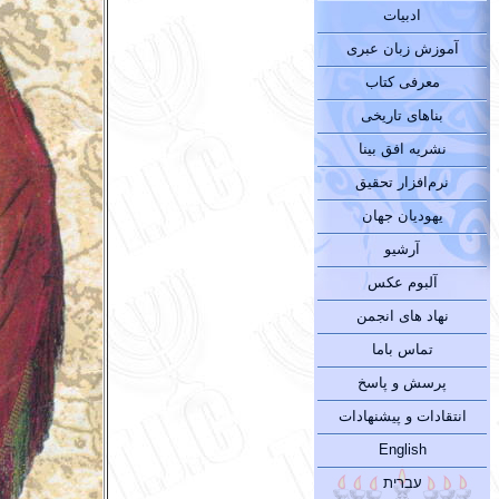
ادبیات
آموزش زبان عبری
معرفی کتاب
بناهای تاریخی
نشریه افق بینا
نرم‌افزار تحقیق
یهودیان جهان
آرشیو
آلبوم عکس
نهاد های انجمن
تماس باما
پرسش و پاسخ
انتقادات و پیشنهادات
English
עברית