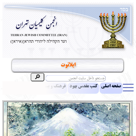
ایلانوت
صفحه اصلی
کتب مقدس یهود
فرهنگ و بینش یهود
اخبار
مقالات
ادبیات
آموزش زبان عبری
معرفی کتاب
بناهای تاریخی
نشریه افق بینا
نرم‌افزار تحقیق
یهودیان جهان
آرشیو
آلبوم عکس
نهاد های انجمن
تماس باما
پرسش و پاسخ
انتقادات و پیشنهادات