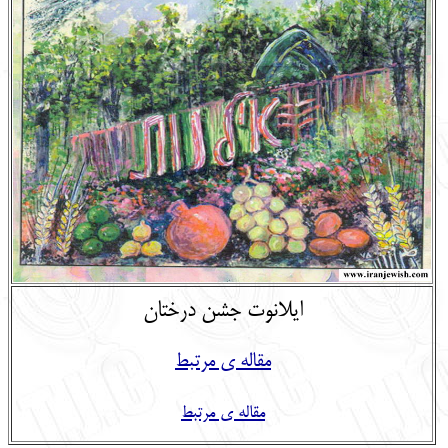
English
עברית
ایلانوت جشن درختان
مقاله ی مرتبط
مقاله ی مرتبط