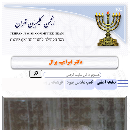
دکتر ابراهیم برال
صفحه اصلی
کتب مقدس یهود
فرهنگ و بینش یهود
اخبار
مقالات
ادبیات
آموزش زبان عبری
معرفی کتاب
بناهای تاریخی
نشریه افق بینا
نرم‌افزار تحقیق
یهودیان جهان
آرشیو
آلبوم عکس
نهاد های انجمن
تماس باما
پرسش و پاسخ
انتقادات و پیشنهادات