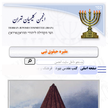
مقبره حبقوق نبي
صفحه اصلی
کتب مقدس یهود
فرهنگ و بینش یهود
اخبار
مقالات
ادبیات
آموزش زبان عبری
معرفی کتاب
بناهای تاریخی
نشریه افق بینا
نرم‌افزار تحقیق
یهودیان جهان
آرشیو
آلبوم عکس
نهاد های انجمن
تماس باما
پرسش و پاسخ
انتقادات و پیشنهادات