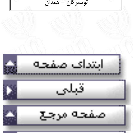
تويسركان - همدان