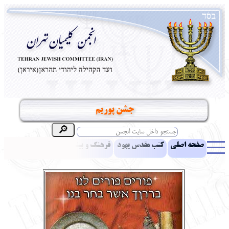
جشن پوریم
صفحه اصلی
کتب مقدس یهود
فرهنگ و بینش یهود
اخبار
مقالات
ادبیات
آموزش زبان عبری
معرفی کتاب
بناهای تاریخی
نشریه افق بینا
نرم‌افزار تحقیق
یهودیان جهان
آرشیو
آلبوم عکس
نهاد های انجمن
تماس باما
پرسش و پاسخ
انتقادات و پیشنهادات