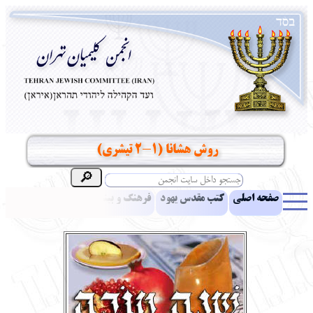
روش هشانا (1-2 تيشري)
صفحه اصلی
کتب مقدس یهود
فرهنگ و بینش یهود
اخبار
مقالات
ادبیات
آموزش زبان عبری
معرفی کتاب
بناهای تاریخی
نشریه افق بینا
نرم‌افزار تحقیق
یهودیان جهان
آرشیو
آلبوم عکس
نهاد های انجمن
تماس باما
پرسش و پاسخ
انتقادات و پیشنهادات