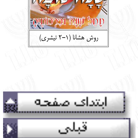
English
עברית
روش هشانا (1-2 تيشري)