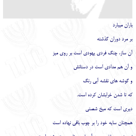
باران مي‏بارد
بر مرد دوران گذشته
آن ساز، چنگ فردي يهودي است بر روي ميز
و آن هم مدادي است در دستانش
و گوشه‏
هاي نقشه آبي رنگ
كه تا شدن خراب‏شان كرده است.
ديري است كه ميخ شصتي
همچنان سايه خود را بر چوب باقي نهاده است