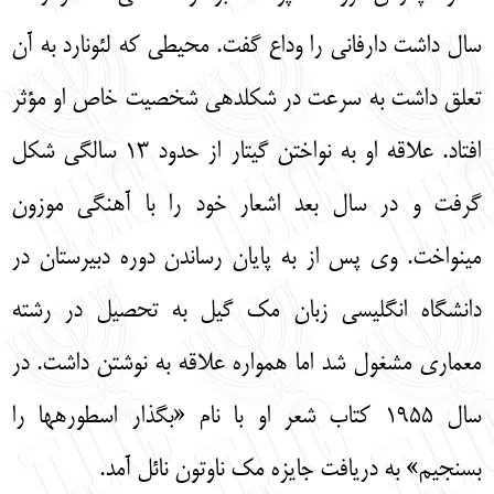
سال داشت دارفاني را وداع گفت. محيطي كه لئونارد به آن
تعلق داشت به سرعت در شكل‎‏دهي شخصيت خاص او مؤثر
افتاد. علاقه او به نواختن گيتار از حدود 13 سالگي شكل
گرفت و در سال بعد اشعار خود را با آهنگي موزون
مي‏نواخت. وي پس از به پايان رساندن دوره دبيرستان در
دانشگاه انگليسي زبان مك گيل به تحصيل در رشته
معماري مشغول شد اما همواره علاقه به نوشتن داشت. در
سال 1955 كتاب شعر او با نام «بگذار اسطوره‏ها را
بسنجيم» به دريافت جايزه مك ناوتون نائل آمد.