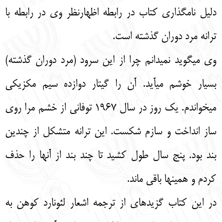
دليل نام‏گذاري كتاب در رابطه اظهارنظر وي در رابطه با
ترانه مرد دوران گذشته است.
وي مي‏گويد نمي‏دانم چرا از اين سرود (مرد دوران گذشته)
بسيار خوشم مي‏آيد. آن را گيتار دوازده سيم مكزيكي
مي‏خواندم. يك روز در سال 1967 توفاني از خشم مرا روي
ساز انداخت و سازم شكست. اين ترانه متشكل از چندين
بند بود. پنج سال طول كشيد تا چند بند از آنها را حذف
كردم و همين‏‎ها باقي ماند.
در اين كتاب گزيده‏اي از ترجمه اشعار لئونارد كوهن به