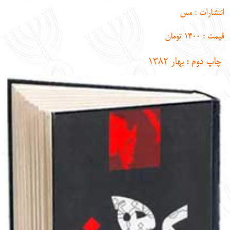
English
עברית
انتشارات : مس
قيمت : ‌1400 تومان
چاپ دوم : بهار 1382