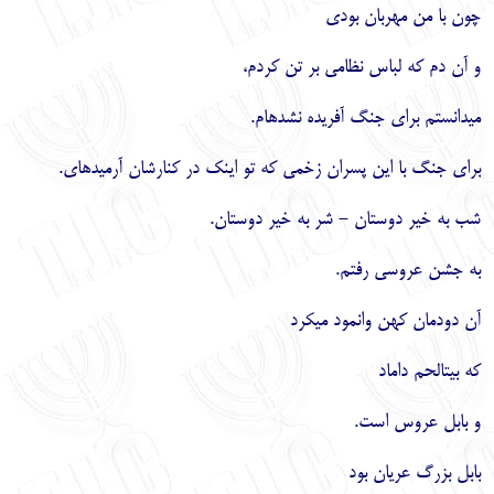
چون با من مهربان بودي
و آن دم كه لباس نظامي بر تن كردم،
مي‏دانستم براي جنگ آفريده نشده‏ام.
براي جنگ با اين پسران زخمي كه تو اينك در كنارشان آرميده‏اي.
شب به خير دوستان - شر به خير دوستان.
به جشن عروسي رفتم.
آن دودمان كهن وانمود مي‏كرد
كه بيت‏الحم داماد
و بابل عروس است.
بابل بزرگ عريان بود