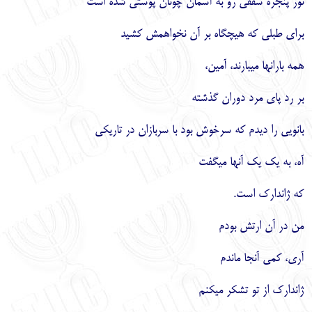
نور پنجره سقفي رو به آسمان چونان پوستي شده است
براي طبلي كه هيچ‏گاه بر آن نخواهمش كشيد
همه باران‏ها مي‏بارند، آمين،
بر رد پاي مرد دوران گذشته
بانويي را ديدم كه سرخوش بود با سربازان در تاريكي
آه، به يك يك آنها مي‏گفت
كه ژاندارك است.
من در آن ارتش بودم
آري، كمي آنجا ماندم
ژاندارك از تو تشكر مي‏كنم