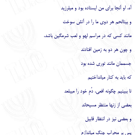
آه، او آنجا براي من ايستاده بود و مي‏لرزيد
و بيت‏الحم هر دوي ما را در آتش سوخت
مانند كسي كه در مراسم لهو و لعب شرمگين باشد،
و چون هر دو به زمين افتادند
جسم‏مان مانند توري شده بود
كه بايد به كنار مي‏انداختيم
تا ببينيم چگونه افعي، دُمِ خود را مي‏بلعد
بعضي از زن‏ها منتظر مسيح‏اند
و بعضي نيز در انتظار قابيل
پس بر محراب چنگ مي‏اندازم