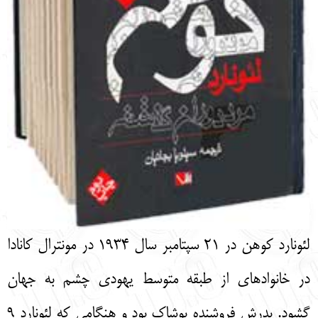
لئونارد كوهن در 21 سپتامبر سال 1934 در مونترال كانادا
در خانواده‏اي از طبقه متوسط يهودي چشم به جهان
گشود. پدرش فروشنده پوشاك بود و هنگامي كه لئونارد 9