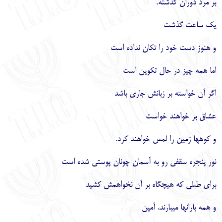
بر مرد دوران گذشته.
يك ساعت گذشت
و هنوز دست خود را تكان نداده است
اما همه چيز در حال تكوين است
اگر آن خواسته بر زبانش جاري باشد
عشاق بر خواهند خواست
و كوه‏ها زمين را لمس خواهند كرد.
نور پنجره سقفي رو به آسمان چونان پوستي شده است
براي طبلي كه هيچ‏گاه بر آن نخواهمش كشيد
و همه باران‏ها مي‏بارند، آمين