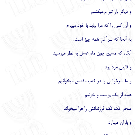
و ديگر بار تبر برمي‏كشم
و آن كس را كه مرا بيابد با خود مي‏برم
به آنجا كه سرآغازِ همه چيز است.
آنگاه كه مسيح چون ماه عسل به نظر مي‏رسيد
و قابيل مرد بود
و ما سرخوشي را در كتب مقدس مي‏خوانيم
همه از يك پوست و خونيم
صحرا تك تك فرزندانش را فرا مي‏خواند
و باران مي‏بارد