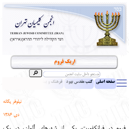
اریک فروم
صفحه اصلی
کتب مقدس یهود
فرهنگ و بینش یهود
اخبار
مقالات
ادبیات
آموزش زبان عبری
معرفی کتاب
بناهای تاریخی
نیلوفر یگانه
نشریه افق بینا
نرم‌افزار تحقیق
یهودیان جهان
آرشیو
آلبوم عکس
دی
1386
نهاد های انجمن
تماس باما
پرسش و پاسخ
انتقادات و پیشنهادات
فروم در فرانکفورت، یکی از شهر‌های آلمان
،
در یک