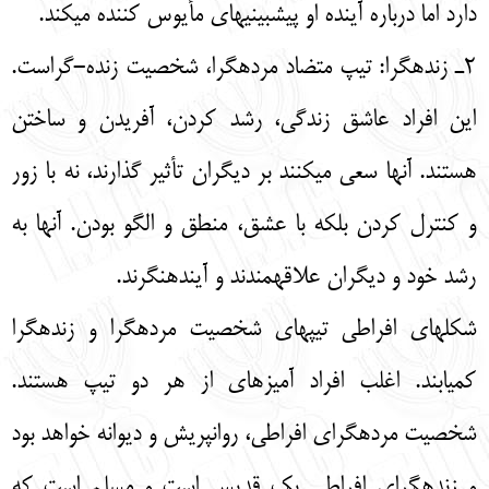
دارد اما درباره آینده او پیشبینیهای مأیوس کننده میکند.
2ـ زندهگرا: تیپ متضاد مردهگرا، شخصیت زنده-گراست.
این افراد عاشق زندگی، رشد کردن، آفریدن و ساختن
هستند. آنها سعی میکنند بر دیگران تأثیر گذارند، نه با زور
و کنترل کردن بلکه با عشق، منطق و الگو بودن. آنها به
رشد خود و دیگران علاقهمندند و آیندهنگرند.
شکلهای افراطی تیپهای شخصیت مردهگرا و زندهگرا
کمیابند. اغلب افراد آمیزهای از هر دو تیپ هستند.
شخصیت مردهگرای افراطی، روانپریش و دیوانه خواهد بود
و زندهگرای افراطی یک قدیس است و مسلم است که