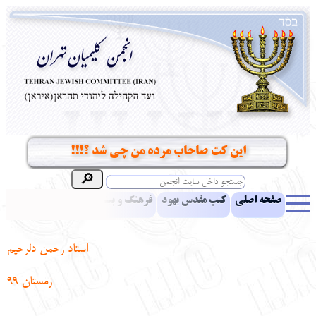
این کت صاحاب مرده من چی شد ؟!!!
صفحه اصلی
کتب مقدس یهود
فرهنگ و بینش یهود
اخبار
مقالات
ادبیات
آموزش زبان عبری
معرفی کتاب
بناهای تاریخی
استاد رحمن دلرحیم
نشریه افق بینا
نرم‌افزار تحقیق
یهودیان جهان
آرشیو
آلبوم عکس
زمستان 99
نهاد های انجمن
تماس باما
پرسش و پاسخ
انتقادات و پیشنهادات