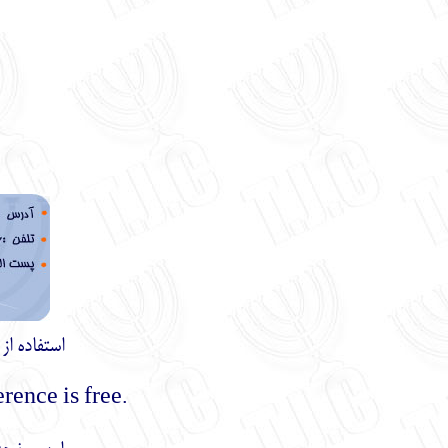
استفاده ا
.Using the materials of this site with mentioning the reference is free