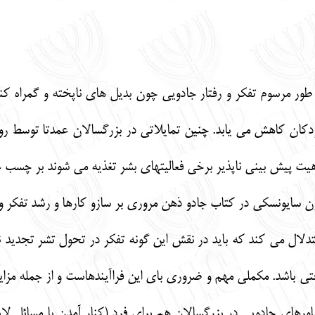
طور مرسوم تفکر و رفتار جادویی چون بدیل های ناپخته و گمراه کن
کان کاهش می یابد. چنین تمایلاتی در بزرگسالان عمدتا توسط روان
هیت پیش بینی ناپذیر برخی فعالیتهای بشر تغذیه می شوند بر چسب 
ن سایونسکی در کتاب جادو ذهن مروری بر سازو کارها و رشد تفکر و
دلال می کند که باید در نقش این گونه تفکر در تحول تشر تجدید ن
 باشد. مکملی مهم و ضروری بای این فراآیندهاست و از جمله مزای
و باورهای جادویی در بزرگسالان هم برای فرد (کنار آمدن با مسائل 