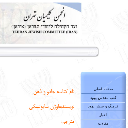
صفحه اصلی
نام کتاب:
جادو و ذهن
کتب مقدس یهود
نويسنده:
اوژن سایونسکی
فرهنگ و بینش یهود
اخبار
مترجم:
مقالات