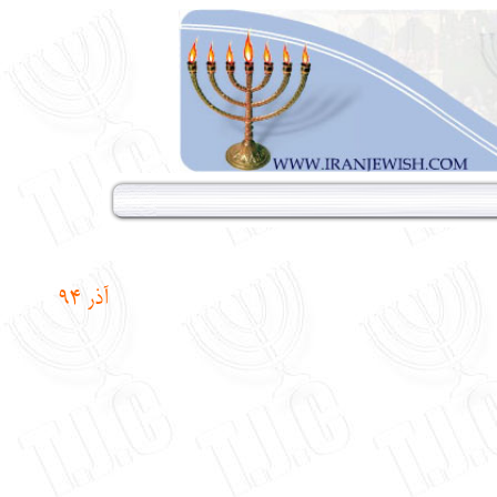
آذر 9
4