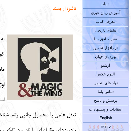
ادبیات
ناشر:
ارجمند
آموزش زبان عبری
معرفی کتاب
بناهای تاریخی
به 
نشریه افق بینا
نرم‌افزار تحقیق
کود
یهودیان جهان
آرشیو
ما
آلبوم عکس
نهاد های انجمن
اوژ
تماس باما
است
پرسش و پاسخ
انتقادات و پیشنهادات
تعقل علمی یا محصول جانبی رشد شناختی
English
עברית
راهبردهای مقابله ای را نام برد. تفکر 