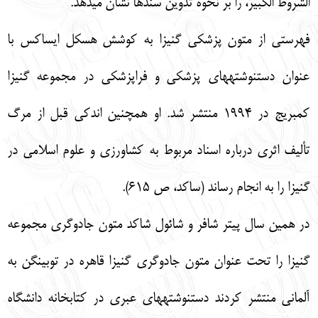
الشروط الكبير، را بر نحوه تدوين سندها نشان مي‏دهد.
فهرستي از متون پزشكي گنيزا به كوشش هسكل ايساكس با
عنوان دست‏نوشته‏هاي پزشكي و فراپزشكي در مجموعه گنيزا
كمبريج در 1994 منتشر شد. او همچنين اندكي قبل از مرگ
تأليف اثري درباره اسناد مربوط به كشاورزي و علوم اسلامي در
گنيزا را به انجام رساند (ساكد، ص 615).
در همين سال پيتر شافر و شائول شاكد متون جادوگري مجموعه
گنيزا را تحت عنوان متون جادوگري گنيزا قاهره در توبينگن به
آلماني منتشر كردند دست‎نوشته‏هاي عبري در كتابخانه دانشگاه