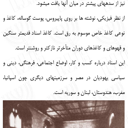
نيز از سده‏‎هاي پيشتر در ميان آنها يافت مي‏شود.
از نظر فيزيكي، نوشته
‏ها بر روي پاپيروس، پوست گوساله، كاغذ و
نوعي كاغذ خاص موسوم به رق است. كاغذ اسناد قديم‏تر سنگين
و قهوه‏اي و كاغذهاي دوران متأخرتر نازك‏تر و روشن‏تر است.
اين اسناد درباره كسب و كار، اوضاع اجتماعي، فرهنگي، ديني و
سياسي يهوديان در مصر و سرزمين‏هاي ديگري چون اسپانيا،
مغرب، هندوستان، لبنان و سوريه است.