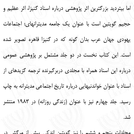
اما بي‏ترديد بزرگترين اثر پژوهشي درباره اسناد گنيزا، اثر عظيم و
حجيم گويتين است با عنوان يك جامعه مديترانه‏اي: اجتماعات
يهودي جهان عرب بدان گونه كه در گنيزا قاهره تصوير شده
است. اين كتاب نخست در دو جلد مشتمل بر پژوهشي عمومي
درباره اين اسناد همراه با مجلدي دربرگيرنده ترجمه گزيده‏اي از
اسناد با عنوان خواندني‏هايي درباره تاريخ اجتماعي مديترانه به چاپ
رسيد. جلد چهارم نيز با عنوان (زندگي روزانه) در 1983 منتشر
شد.
مجلدات پنجم و ششم را نيز گويتين اندكي پيش از مرگش در