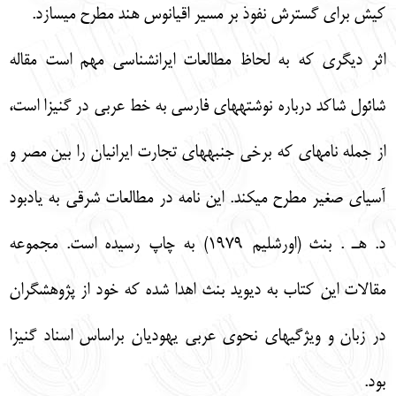
كيش براي گسترش نفوذ بر مسير اقيانوس هند مطرح مي‏سازد.
اثر ديگري كه به لحاظ مطالعات ايران‏شناسي مهم است مقاله
شائول شاكد درباره نوشته‏هاي فارسي به خط عربي در گنيزا است،
از جمله نامه‏اي كه برخي جنبه‏هاي تجارت ايرانيان را بين مصر و
آسياي صغير مطرح مي‏كند. اين نامه در مطالعات شرقي به يادبود
د. هـ . بنث (اورشليم 1979) به چاپ رسيده است. مجموعه
مقالات اين كتاب به ديويد بنث اهدا شده كه خود از پژوهشگران
در زبان و ويژگي‏هاي نحوي عربي يهوديان براساس اسناد گنيزا
بود.