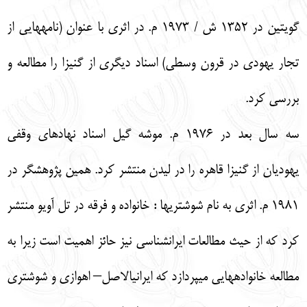
گويتين در 1352 ش / 1973 م. در اثري با عنوان (نامه‏هايي از
تجار يهودي در قرون وسطي) اسناد ديگري از گنيزا را مطالعه و
بررسي كرد.
سه سال بعد در 1976 م. موشه گيل اسناد نهادهاي وقفي
يهوديان از گنيزا قاهره را در ليدن منتشر كرد. همين پژوهش‏گر در
1981 م. اثري به نام شوشتري‏ها : خانواده و فرقه در تل آويو منتشر
كرد كه از حيث مطالعات ايرانشناسي نيز حائز اهميت است زيرا به
مطالعه خانواده‏هايي مي‏پردازد كه ايراني‏الاصل– اهوازي و شوشتري