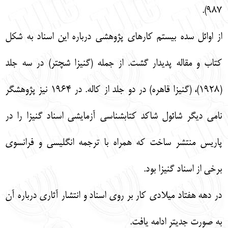
987).
از اوائل سده بيستم كارهاي پژوهشي درباره اين اسناد به شكل
كتاب و مقاله پديدار گشت. از جمله (گنيزا شچتر) در سه جلد
(1928)، (گنيزا قاهره) در دو جلد از كاله. در 1964 نيز پژوهش‏گر
نامي ديگر شائول شاكد كتاب‏شناسي آزمايشي اسناد گنيزا را در
پاريس منتشر ساخت كه همراه با ترجمه انگليسي و فرانسوي
برخي از اسناد گنيزا بود.
در دهه هفتاد ميلادي كار بر روي اسناد و انتشار آثاري درباره آن
به صورت جدي‏تر ادامه يافت.