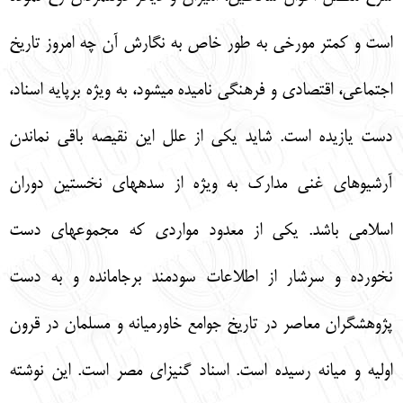
است و كمتر مورخي به طور خاص به نگارش آن چه امروز تاريخ
اجتماعي، اقتصادي و فرهنگي ناميده مي‏شود، به ويژه برپايه اسناد،
دست يازيده است. شايد يكي از علل اين نقيصه باقي نماندن
آرشيوهاي غني مدارك به ويژه از سده‏هاي نخستين دوران
اسلامي باشد. يكي از معدود مواردي كه مجموعه‏اي دست
نخورده و سرشار از اطلاعات سودمند برجامانده و به دست
پژوهشگران معاصر در تاريخ جوامع خاورميانه و مسلمان در قرون
اوليه و ميانه رسيده است. اسناد گنيزاي مصر است. اين نوشته