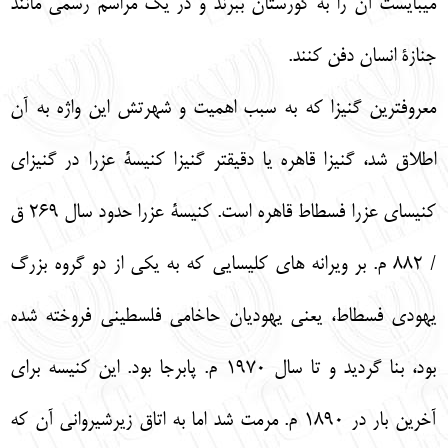
مي‏بايست آن را به گورستان ببرند و در يك مراسم رسمي مانند
جنازة انسان دفن كنند.
معروف‏ترين گنيزا كه به سبب اهميت و شهرتش اين واژه به آن
اطلاق شد، گنيزا قاهره يا دقيق‏تر گنيزا كنيسة عزرا در گنيزاي
كنيساي عزرا فسطاط قاهره است. كنيسة عزرا حدود سال 269 ق
/ 882 م. بر ويرانه
هاي كليسايي كه به يكي از دو گروه بزرگ
يهودي فسطاط، يعني يهوديان حاخامي فلسطيني فروخته شده
بود، بنا گرديد و تا سال 1970 م. پابرجا بود. اين كنيسه براي
آخرين بار در 1890 م. مرمت شد اما به اتاق زيرشيرواني آن كه