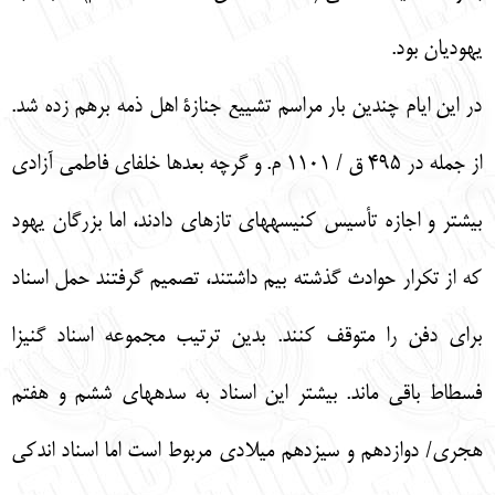
يهوديان بود.
در اين ايام چندين بار مراسم تشييع جنازة اهل ذمه برهم زده شد.
از جمله در 495 ق / 1101 م. و گرچه بعدها خلفاي فاطمي آزادي
بيشتر و اجازه تأسيس كنيسه‏هاي تازه‏اي دادند، اما بزرگان يهود
كه از تكرار حوادث گذشته بيم داشتند، تصميم گرفتند حمل اسناد
براي دفن را متوقف كنند. بدين ترتيب مجموعه اسناد گنيزا
فسطاط باقي ماند. بيشتر اين اسناد به سده‏هاي ششم و هفتم
هجري/ دوازدهم و سيزدهم ميلادي مربوط است اما اسناد اندكي