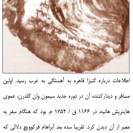
اطلاعات درباره گنيزا قاهره به آهستگي به غرب رسيد. اولين
مسافر و ديداركننده آن در دوره جديد سيمون وان گلدرن، عموي
هاينريش هانيه، در 1166 ق / 1752 م. بود كه هنگام سفر به
مصر از آن ديدن كرد. تقريبا سده بعد آبراهام فركوويچ دلالي كه