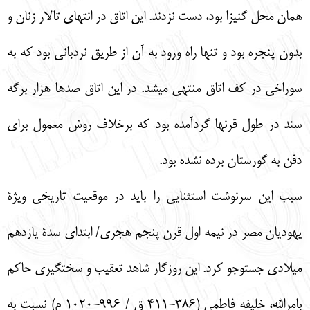
همان محل گنيزا بود، دست نزدند. اين اتاق در انتهاي تالار زنان و
بدون پنجره بود و تنها راه ورود به آن از طريق نردباني بود كه به
سوراخي در كف اتاق منتهي مي‏شد. در اين اتاق صدها هزار برگه
سند در طول قرن‏ها گردآمده بود كه برخلاف روش معمول براي
دفن به گورستان برده نشده بود.
سبب اين سرنوشت استثنايي را بايد در موقعيت تاريخي ويژة
يهوديان مصر در نيمه اول قرن پنجم هجري/ ابتداي سدة يازدهم
ميلادي جست‏وجو كرد. اين روزگار شاهد تعقيب و سخت‏گيري حاكم
بامرالله، خليفه فاطمي (386-411 ق / 996-1020 م) نسبت به