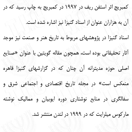
كمبريج اثر استفن ريف در 1997 در كمبريج به چاپ رسيد كه در
آن به هزاران عنوان از اسناد گنيزا نيز اشاره شده است.
اسناد گنيزا در پژوهش‏هاي مربوط به تاريخ هنر و صنعت نيز موجد
آثار تحقيقاتي بوده است، همچون مقاله گويتين با عنوان «صنايع
اصلي حوزه مديترانه آن چنان كه در گزارش‏هاي گنيزا قاهره
منعكس است» در مجله تاريخ اقتصادي و اجتماعي شرق و
سفال‏گري در منابع نوشتاري دوره ايوبيان و مماليك نوشته
ماركوس ميلرايت كه در 1999 در لندن منتشر شد.