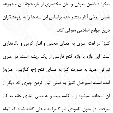
مي‏كوشد ضمن معرفي و بيان مختصري از تاريخچة اين مجموعه
نفيس، برخي آثار منتشر شده براساس اين سندها را به پژوهشگران
تاريخ جوامع اسلامي معرفي كند.
گنيزا در لغت عبري به معناي مخفي و انبار كردن و نگاهداري
است. اين واژه با واژه گنج فارسي از يك ريشه است. در عبري
توراتي جديد به صورت گِنِز به معناي گنج (ج: گنازيم ، جنزيه)
آمده است، اسم فعل گنيزا به معني انبار كردن چيزي كه ديگر از
آن استفاده نمي‏شود و با كلمه بيت و به معني انباري خانه به كار
مي‏رفت. در متون تلمودي نيز گنيزا به محلي گفته شده كه تمام