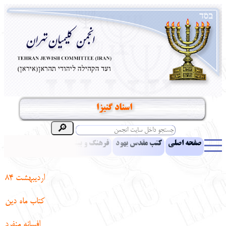
اسناد گنيزا
صفحه اصلی
کتب مقدس یهود
فرهنگ و بینش یهود
اخبار
مقالات
ادبیات
آموزش زبان عبری
معرفی کتاب
بناهای تاریخی
ارديبهشت 84
نشریه افق بینا
نرم‌افزار تحقیق
یهودیان جهان
آرشیو
آلبوم عکس
كتاب ماه دين
نهاد های انجمن
تماس باما
پرسش و پاسخ
انتقادات و پیشنهادات
افسانه منفرد