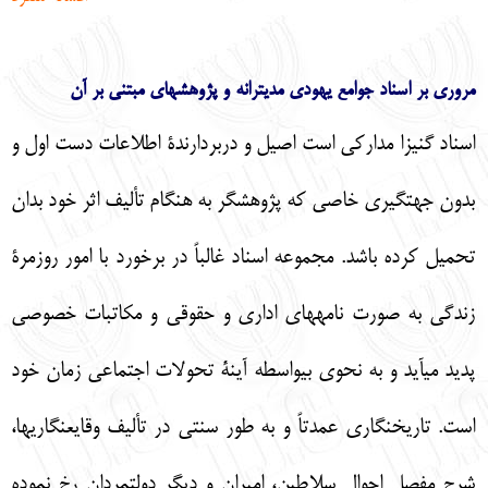
English
עברית
مروري بر اسناد جوامع يهودي مديترانه و پژوهش‏هاي مبتني بر آن
اسناد گنيزا مداركي است اصيل و دربردارندة اطلاعات دست اول و
بدون جهت‏گيري خاصي كه پژوهش‏گر به هنگام تأليف اثر خود بدان
تحميل كرده باشد. مجموعه اسناد غالباً در برخورد با امور روزمرة
زندگي به صورت نامه‏هاي اداري و حقوقي و مكاتبات خصوصي
پديد مي‏آيد و به نحوي بي‏واسطه آينة تحولات اجتماعي زمان خود
است. تاريخ‏نگاري عمدتاً و به طور سنتي در تأليف وقايع‏نگاري‏ها،
شرح مفصل احوال سلاطين، اميران و ديگر دولتمردان رخ نموده