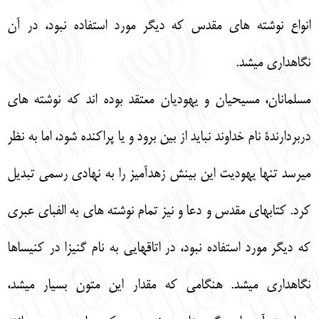
انواع نوشته
‏هاي مقدس كه ديگر مورد استفاده نبود، در آن
نگاهداري مي‏شد.
مسلمانان، مسيحيان و يهوديان معتقد بوده‏
اند كه نوشته
‏هاي
دربردارندة نام خداوند نبايد از بين برود و يا پراكنده شود، اما به نظر
مي‏رسد تنها يهوديت اين بينش زهدآميز را به نهادي رسمي تبديل
كرد. كتاب‏هاي مقدس و دعا و نيز تمام نوشته‏
هاي به الفباي عبري
كه ديگر مورد استفاده نبود، در اتاق‏هايي به نام گنيزا در كنيساها
نگاهداري مي‏شد. هنگامي كه مقدار اين متون بسيار مي‏شد،