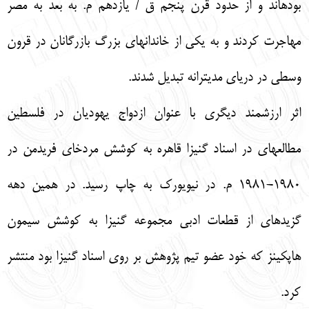
بوده‏اند و از حدود قرن پنجم ق / يازدهم م. به بعد به مصر
مهاجرت كردند و به يكي از خاندان‏هاي بزرگ بازرگانان در قرون
وسطي در درياي مديترانه تبديل شدند.
اثر ارزشمند ديگري با عنوان ازدواج يهوديان در فلسطين
مطالعه‏اي در اسناد گنيزا قاهره به كوشش مردخاي فريدمن در
1980-1981 م. در نيويورك به چاپ رسيد. در همين دهه
گزيده‏اي از قطعات ادبي مجموعه گنيزا به كوشش سيمون
هاپكينز كه خود عضو تيم پژوهش بر روي اسناد گنيزا بود منتشر
كرد.