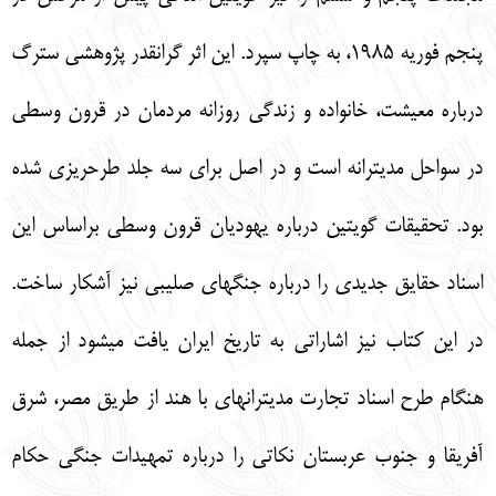
پنجم فوريه 1985، به چاپ سپرد. اين اثر گرانقدر پژوهشي سترگ
درباره معيشت، خانواده و زندگي روزانه مردمان در قرون وسطي
در سواحل مديترانه است و در اصل براي سه جلد طرح‏ريزي شده
بود. تحقيقات گويتين درباره يهوديان قرون وسطي براساس اين
اسناد حقايق جديدي را درباره جنگ‏هاي صليبي نيز آشكار ساخت.
در اين كتاب نيز اشاراتي به تاريخ ايران يافت مي‏شود از جمله
هنگام طرح اسناد تجارت مديترانه‏اي با هند از طريق مصر، شرق
آفريقا و جنوب عربستان نكاتي را درباره تمهيدات جنگي حكام