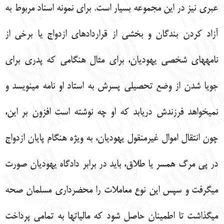
عبري نيز در اين مجموعه بسيار است. براي نمونه اسناد مربوط به
آزاد كردن بندگان و بخشي از قراردادهاي ازدواج يا برخي از
نامه‏هاي شخصي يهوديان، براي مثال هنگامي كه پدري براي
جويا شدن از وضع تحصيلي پسرش به استاد او نامه مي‏نويسد و
نمي‏خواهد فرزندش دريابد كه او چه نوشته است افزون بر اين،
چون انتقال اموال غيرمنقول يهوديان، به ويژه هنگام پايان ازدواج
در پي مرگ همسر يا طلاق، بايد در برابر دادگاه يهوديان صورت
مي‏گرفت و سپس اين نوع معاملات را محضرداري مسلمان صحه
مي‏گذاشت تا اطمينان حاصل شود كه ماليات‏ها به تمامي پرداخت