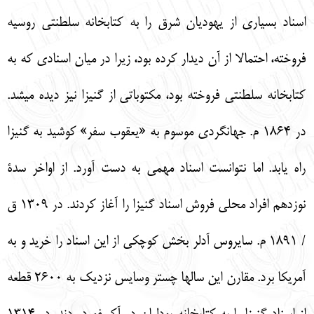
اسناد بسياري از يهوديان شرق را به كتابخانه سلطنتي روسيه
فروخته، احتمالا از آن ديدار كرده بود، زيرا در ميان اسنادي كه به
كتابخانه سلطنتي فروخته بود، مكتوباتي از گنيزا نيز ديده مي‏شد.
در 1864 م. جهانگردي موسوم به «يعقوب سفر» كوشيد به گنيزا
راه يابد. اما نتوانست اسناد مهمي به دست آورد. از اواخر سدة
نوزدهم افراد محلي فروش اسناد گنيزا را آغاز كردند. در 1309 ق
/ 1891 م. سايروس آدلر بخش كوچكي از اين اسناد را خريد و به
آمريكا برد. مقارن اين سال‏ها چستر وسايس نزديك به 2600 قطعه