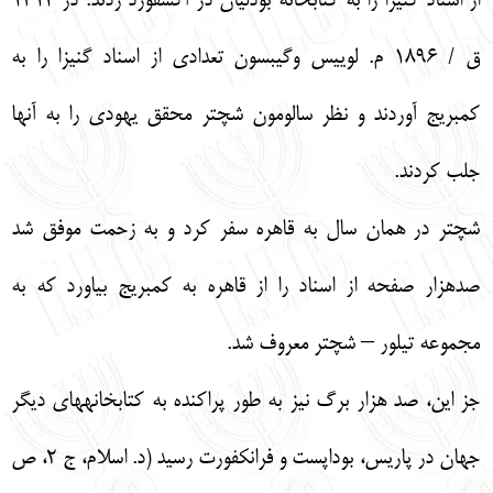
از اسناد گنيزا را به كتابخانه بودليان در آكسفورد ردند. در 1314
ق / 1896 م. لوييس وگيبسون تعدادي از اسناد گنيزا را به
كمبريج آوردند و نظر سالومون شچتر محقق يهودي را به آنها
جلب كردند.
شچتر در همان سال به قاهره سفر كرد و به زحمت موفق شد
صدهزار صفحه از اسناد را از قاهره به كمبريج بياورد كه به
مجموعه تيلور – شچتر معروف شد.
جز اين، صد هزار برگ نيز به طور پراكنده به كتابخانه‏هاي ديگر
جهان در پاريس، بوداپست و فرانكفورت رسيد (د. اسلام، ج 2، ص