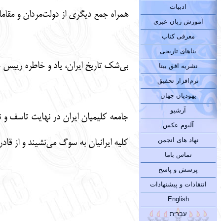
ادبیات
همراه جمع دیگری از دولت‌مردان و مقام
آموزش زبان عبری
معرفی کتاب
بناهای تاریخی
بی‌شک تاریخ ایران، یاد و خاطره رییس ج
نشریه افق بینا
نرم‌افزار تحقیق
یهودیان جهان
آرشیو
جامعه کلیمیان ایران در نهایت تاسف و 
آلبوم عکس
نهاد های انجمن
کلیه ایرانیان به سوگ می‌نشیند و از قاد
تماس باما
پرسش و پاسخ
انتقادات و پیشنهادات
English
עברית