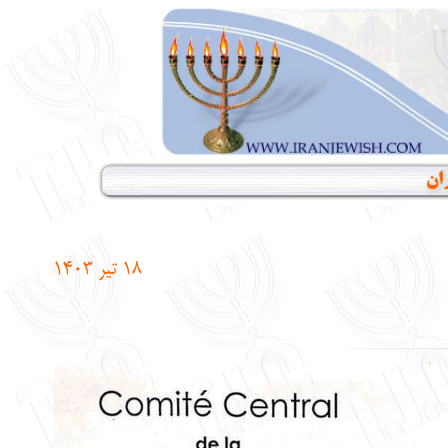
ان
۱۸ تیر
1403