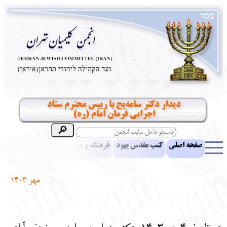
دیدار دکتر سامه‌یح با رییس محترم ستاد
اجرایی فرمان امام (ره)
صفحه اصلی
کتب مقدس یهود
فرهنگ و بینش یهود
اخبار
مقالات
ادبیات
آموزش زبان عبری
معرفی کتاب
بناهای تاریخی
مهر
1403
نشریه افق بینا
نرم‌افزار تحقیق
یهودیان جهان
آرشیو
آلبوم عکس
نهاد های انجمن
تماس باما
پرسش و پاسخ
انتقادات و پیشنهادات