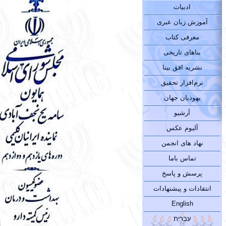
ادبیات
آموزش زبان عبری
معرفی کتاب
بناهای تاریخی
نشریه افق بینا
نرم‌افزار تحقیق
یهودیان جهان
آرشیو
آلبوم عکس
نهاد های انجمن
تماس باما
پرسش و پاسخ
انتقادات و پیشنهادات
English
עברית