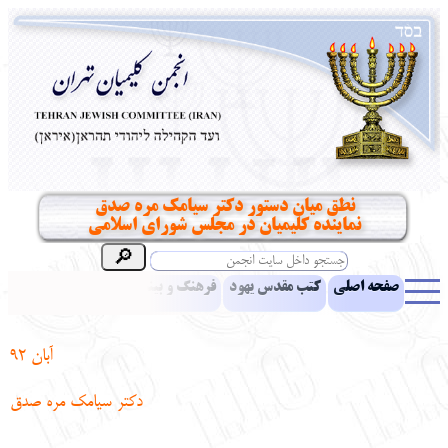
نطق میان دستور دکتر سیامک مره صدق
نماینده کلیمیان در مجلس شورای اسلامی
صفحه اصلی
کتب مقدس یهود
فرهنگ و بینش یهود
اخبار
مقالات
ادبیات
آموزش زبان عبری
معرفی کتاب
بناهای تاریخی
آبان 92
نشریه افق بینا
نرم‌افزار تحقیق
یهودیان جهان
آرشیو
آلبوم عکس
دکتر سیامک مره صدق
نهاد های انجمن
تماس باما
پرسش و پاسخ
انتقادات و پیشنهادات