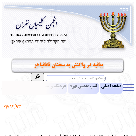
بیانیه در واکنش به سخنان ناتانیاهو
صفحه اصلی
کتب مقدس یهود
فرهنگ و بینش یهود
اخبار
مقالات
ادبیات
آموزش زبان عبری
معرفی کتاب
بناهای تاریخی
14/12/93
نشریه افق بینا
نرم‌افزار تحقیق
یهودیان جهان
آرشیو
آلبوم عکس
نهاد های انجمن
تماس باما
پرسش و پاسخ
انتقادات و پیشنهادات